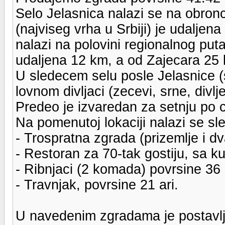
Selo Jelasnica nalazi se na obron
(najviseg vrha u Srbiji) je udaljen
nalazi na polovini regionalnog pu
udaljena 12 km, a od Zajecara 25 
U sledecem selu posle Jelasnice (
lovnom divljaci (zecevi, srne, divlje
Predeo je izvaredan za setnju po
Na pomenutoj lokaciji nalazi se sl
- Trospratna zgrada (prizemlje i d
- Restoran za 70-tak gostiju, sa k
- Ribnjaci (2 komada) povrsine 36
- Travnjak, povrsine 21 ari.
U navedenim zgradama je postavlje