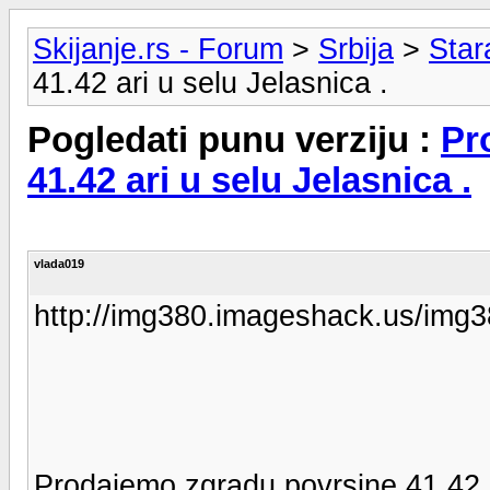
Skijanje.rs - Forum
>
Srbija
>
Star
41.42 ari u selu Jelasnica .
Pogledati punu verziju :
Pr
41.42 ari u selu Jelasnica .
vlada019
http://img380.imageshack.us/img3
Prodajemo zgradu povrsine 41.42 a