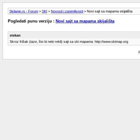
Skijanje.rs - Forum
>
SKI
>
Novosti i zanimljivosti
> Novi sajt sa mapama skijališta
Pogledati punu verziju :
Novi sajt sa mapama skijališta
stekan
Skroz frišak (taze, što bi neki rekli) sajt sa ski mapama: http://www.skimap.org
P