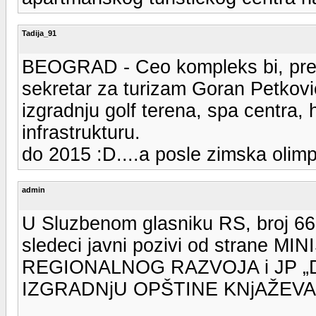
Tadija_91
BEOGRAD - Ceo kompleks bi, prem
sekretar za turizam Goran Petkov
izgradnju golf terena, spa centra, h
infrastrukturu.
do 2015 :D....a posle zimska olim
admin
U Sluzbenom glasniku RS, broj 66 
sledeci javni pozivi od strane 
REGIONALNOG RAZVOJA i JP „
IZGRADNjU OPŠTINE KNjAŽEVA