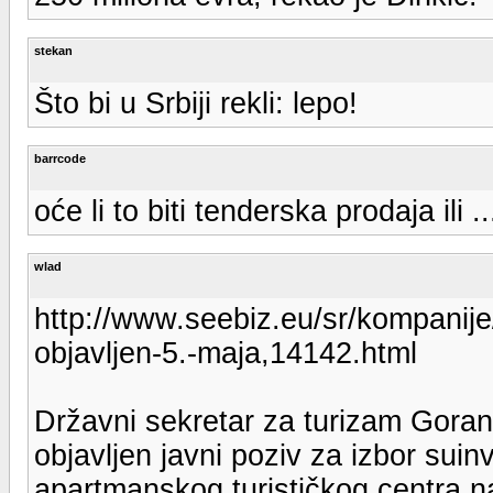
stekan
Što bi u Srbiji rekli: lepo!
barrcode
oće li to biti tenderska prodaja ili ..
wlad
http://www.seebiz.eu/sr/kompanije/
objavljen-5.-maja,14142.html
Državni sekretar za turizam Goran P
objavljen javni poziv za izbor suin
apartmanskog turističkog centra na