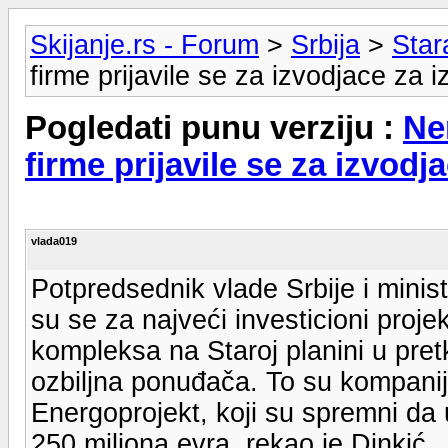
Skijanje.rs - Forum
>
Srbija
>
Star
firme prijavile se za izvodjace za 
Pogledati punu verziju :
Ne
firme prijavile se za izvodj
vlada019
Potpredsednik vlade Srbije i minis
su se za najveći investicioni projek
kompleksa na Staroj planini u pret
ozbiljna ponuđača. To su kompanij
Energoprojekt, koji su spremni da 
250 miliona evra, rekao je Dinkić.