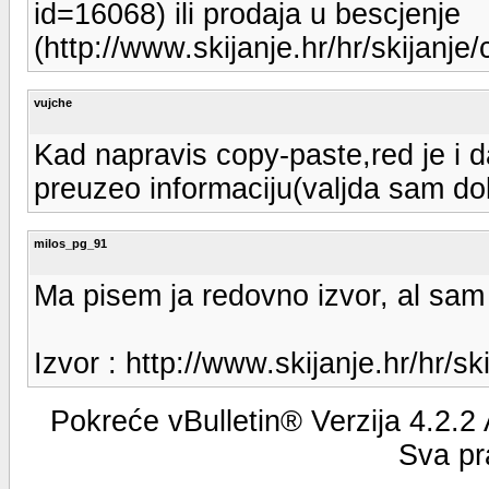
id=16068) ili prodaja u bescjenje
(http://www.skijanje.hr/hr/skijanj
vujche
Kad napravis copy-paste,red je i d
preuzeo informaciju(valjda sam do
milos_pg_91
Ma pisem ja redovno izvor, al sam 
Izvor : http://www.skijanje.hr/hr/
Pokreće vBulletin® Verzija 4.2.2
Sva pr