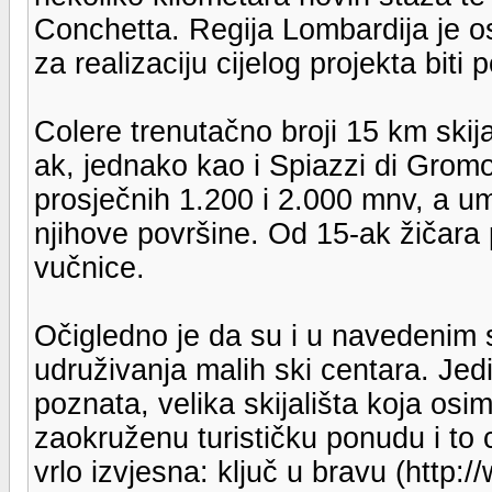
Conchetta. Regija Lombardija je o
za realizaciju cijelog projekta bit
Colere trenutačno broji 15 km skij
ak, jednako kao i Spiazzi di Grom
prosječnih 1.200 i 2.000 mnv, a u
njihove površine. Od 15-ak žičara
vučnice.
Očigledno je da su i u navedenim s
udruživanja malih ski centara. Jedi
poznata, velika skijališta koja osi
zaokruženu turističku ponudu i to 
vrlo izvjesna: ključ u bravu (http: