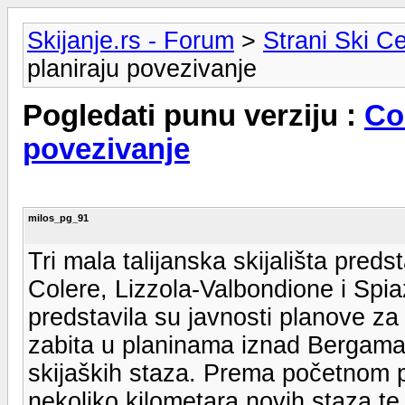
Skijanje.rs - Forum
>
Strani Ski Ce
planiraju povezivanje
Pogledati punu verziju :
Col
povezivanje
milos_pg_91
Tri mala talijanska skijališta pred
Colere, Lizzola-Valbondione i Spiazz
predstavila su javnosti planove za
zabita u planinama iznad Bergama,
skijaških staza. Prema početnom pr
nekoliko kilometara novih staza te