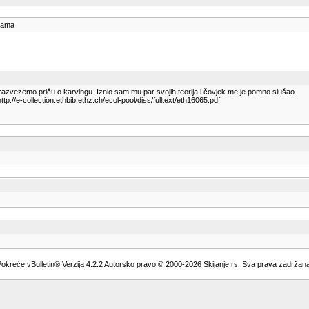
ijama
 razvezemo priču o karvingu. Iznio sam mu par svojih teorija i čovjek me je pomno slušao.
tp://e-collection.ethbib.ethz.ch/ecol-pool/diss/fulltext/eth16065.pdf
okreće vBulletin® Verzija 4.2.2 Autorsko pravo © 2000-2026 Skijanje.rs. Sva prava zadržan