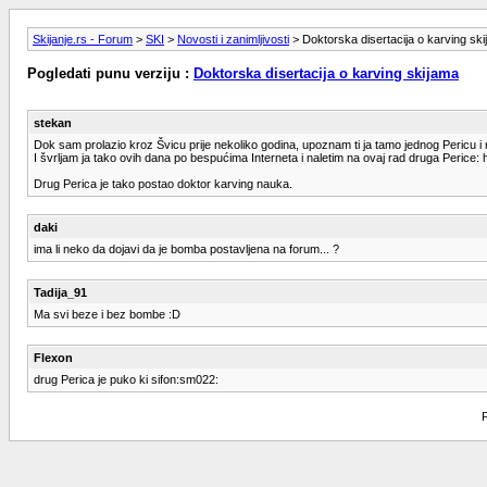
Skijanje.rs - Forum
>
SKI
>
Novosti i zanimljivosti
> Doktorska disertacija o karving sk
Pogledati punu verziju :
Doktorska disertacija o karving skijama
stekan
Dok sam prolazio kroz Švicu prije nekoliko godina, upoznam ti ja tamo jednog Pericu i
I švrljam ja tako ovih dana po bespućima Interneta i naletim na ovaj rad druga Perice: ht
Drug Perica je tako postao doktor karving nauka.
daki
ima li neko da dojavi da je bomba postavljena na forum... ?
Tadija_91
Ma svi beze i bez bombe :D
Flexon
drug Perica je puko ki sifon:sm022:
P