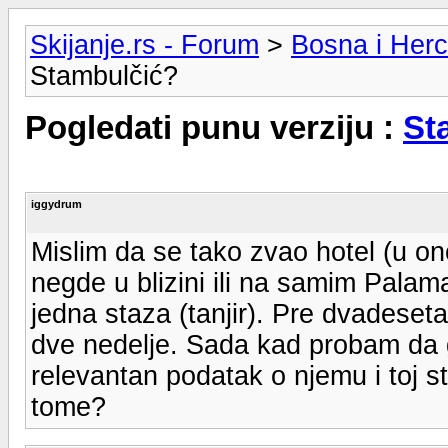
Skijanje.rs - Forum
>
Bosna i Her
Stambulčić?
Pogledati punu verziju :
St
iggydrum
Mislim da se tako zvao hotel (u on
negde u blizini ili na samim Palam
jedna staza (tanjir). Pre dvadese
dve nedelje. Sada kad probam da
relevantan podatak o njemu i toj st
tome?