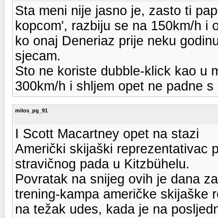
Sta meni nije jasno je, zasto ti p
kopcom', razbiju se na 150km/h i od
ko onaj Deneriaz prije neku godinu
sjecam.
Sto ne koriste dubble-klick kao u m
300km/h i shljem opet ne padne s
milos_pg_91
I Scott Macartney opet na stazi
Američki skijaški reprezentativac
stravičnog pada u Kitzbühelu.
Povratak na snijeg ovih je dana za
trening-kampa američke skijaške 
na težak udes, kada je na posljed