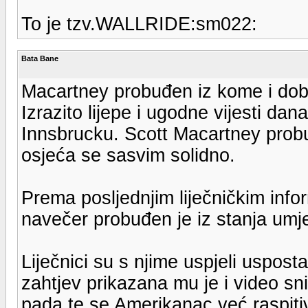
To je tzv.WALLRIDE:sm022:
Bata Bane
Macartney probuđen iz kome i dob
Izrazito lijepe i ugodne vijesti dan
Innsbrucku. Scott Macartney probuđe
osjeća se sasvim solidno.
Prema posljednjim liječničkim info
navečer probuđen je iz stanja umj
Liječnici su s njime uspjeli uspost
zahtjev prikazana mu je i video s
pada te se Amerikanac već raspiti