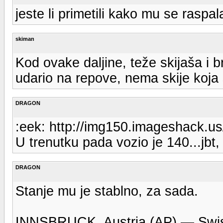
jeste li primetili kako mu se raspal
skiman
Kod ovake daljine, teže skijaša i b
udario na repove, nema skije koja 
DRAGON
:eek: http://img150.imageshack.us
U trenutku pada vozio je 140...jbt,
DRAGON
Stanje mu je stablno, za sada.
INNSBRUCK, Austria (AP) — Swiss 