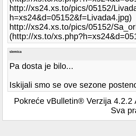
http://xs24.xs.to/pics/05152/Livada
h=xs24&d=05152&f=Livada4.jpg)
http://xs24.xs.to/pics/05152/Sa_o
(http://xs.to/xs.php?h=xs24&d=0
slemica
Pa dosta je bilo...
Iskijali smo se ove sezone posteno
Pokreće vBulletin® Verzija 4.2.2
Sva pr