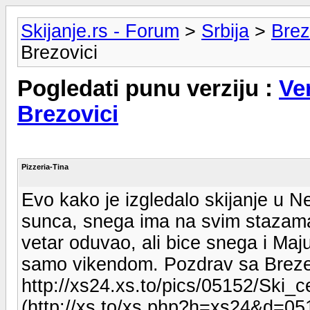
Skijanje.rs - Forum
>
Srbija
>
Brez
Brezovici
Pogledati punu verziju :
Ve
Brezovici
Pizzeria-Tina
Evo kako je izgledalo skijanje u Ne
sunca, snega ima na svim stazama.
vetar oduvao, ali bice snega i Maj
samo vikendom. Pozdrav sa Brez
http://xs24.xs.to/pics/05152/Ski_c
(http://xs.to/xs.php?h=xs24&d=05