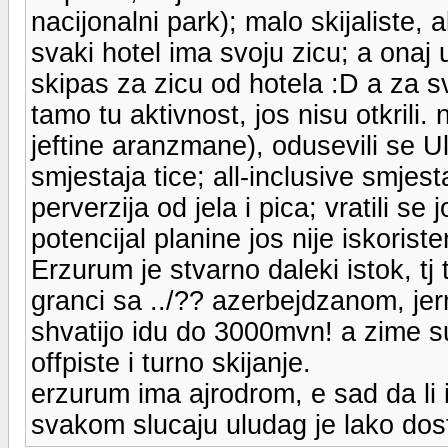
nacijonalni park); malo skijaliste, 
svaki hotel ima svoju zicu; a ona
skipas za zicu od hotela :D a za sva
tamo tu aktivnost, jos nisu otkrili.
jeftine aranzmane), odusevili se Ul
smjestaja tice; all-inclusive smjesta
perverzija od jela i pica; vratili s
potencijal planine jos nije iskoriste
Erzurum je stvarno daleki istok, t
granci sa ../?? azerbejdzanom, jer
shvatijo idu do 3000mvn! a zime su
offpiste i turno skijanje.
erzurum ima ajrodrom, e sad da li i
svakom slucaju uludag je lako dos