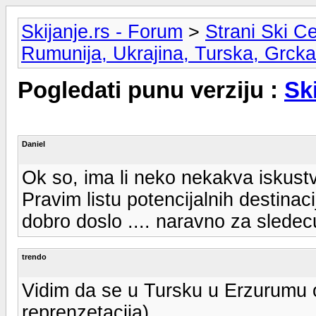
Skijanje.rs - Forum
>
Strani Ski Ce
Rumunija, Ukrajina, Turska, Grcka
Pogledati punu verziju :
Sk
Daniel
Ok so, ima li neko nekakva iskustv
Pravim listu potencijalnih destinaci
dobro doslo .... naravno za sledecu
trendo
Vidim da se u Tursku u Erzurumu o
reprenzetacija)