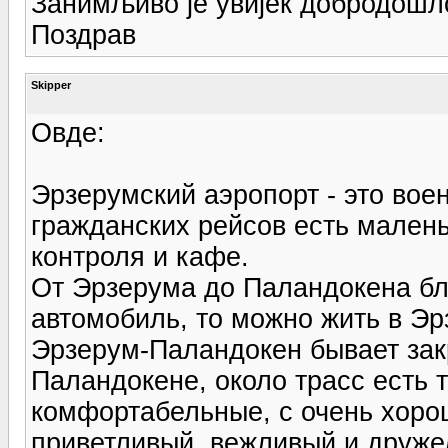
Занимљиво је увијек добродошло
Поздрав
Skipper
Овде:
Эрзерумский аэропорт - это во
гражданских рейсов есть малень
контроля и кафе.
От Эрзерума до Паландокена бли
автомобиль, то можно жить в Эр
Эрзерум-Паландокен бывает зак
Паландокене, около трасс есть т
комфортабельные, с очень хорош
приветливый, вежливый и друж