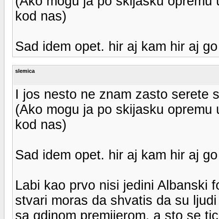
(Ako mogu ja po skijasku opremu u
kod nas)
Sad idem opet. hir aj kam hir aj go
slemica
I jos nesto ne znam zasto serete s
(Ako mogu ja po skijasku opremu u
kod nas)
Sad idem opet. hir aj kam hir aj go
Labi kao prvo nisi jedini Albanski f
stvari moras da shvatis da su ljudi
sa gdinom premijerom, a sto se tic