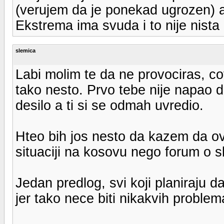
(verujem da je ponekad ugrozen) a
Ekstrema ima svuda i to nije nista
slemica
Labi molim te da ne provociras, cov
tako nesto. Prvo tebe nije napao d
desilo a ti si se odmah uvredio.
Hteo bih jos nesto da kazem da ov
situaciji na kosovu nego forum o sk
Jedan predlog, svi koji planiraju
jer tako nece biti nikakvih problem