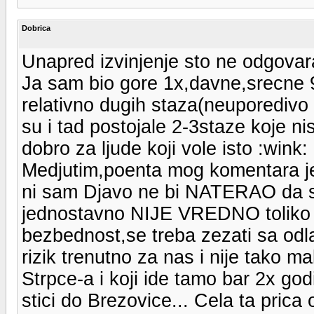
Dobrica
Unapred izvinjenje sto ne odgovar
Ja sam bio gore 1x,davne,srecne 96
relativno dugih staza(neuporediv
su i tad postojale 2-3staze koje ni
dobro za ljude koji vole isto :wink:
Medjutim,poenta mog komentara je
ni sam Djavo ne bi NATERAO da s
jednostavno NIJE VREDNO toliko da
bezbednost,se treba zezati sa odl
rizik trenutno za nas i nije tako m
Strpce-a i koji ide tamo bar 2x god
stici do Brezovice... Cela ta pric