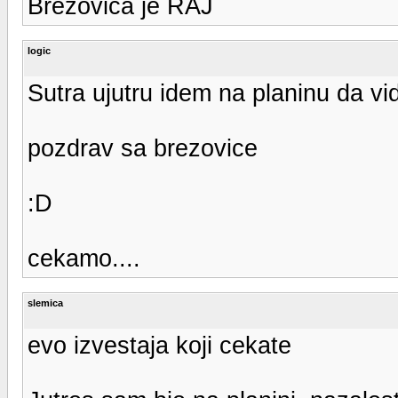
Brezovica je RAJ
logic
Sutra ujutru idem na planinu da vi
pozdrav sa brezovice
:D
cekamo....
slemica
evo izvestaja koji cekate