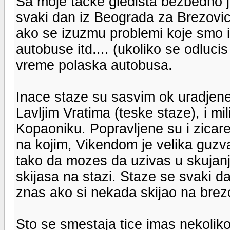
Sa moje tacke gledista bezbedno j
svaki dan iz Beograda za Brezovicu
ako se izuzmu problemi koje smo i
autobuse itd.... (ukoliko se odlucis
vreme polaska autobusa.
Inace staze su sasvim ok uradjene, 
Lavljim Vratima (teske staze), i mi
Kopaoniku. Popravljene su i zicar
na kojim, Vikendom je velika guzv
tako da mozes da uzivas u skujan
skijasa na stazi. Staze se svaki d
znas ako si nekada skijao na brez
Sto se smestaja tice imas nekoli