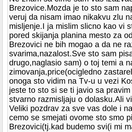
Brezovice.Mozda je to sto sam napi
veruj da nisam imao nikakvu zlu na
misljenje.I ja mislim slicno kao vi 
pored skijanja planina mesto za o
Brezovici ne bih mogao a da ne ra
svarima,nazalost.Sve sto sam pisao
drugo,naglasio sam) o toj temi a
zimovanja,price(ocigledno zastarele
onoga sto vidim na Tv-u u vezi K
jeste to sto si se ti javio sa prav
stvarno razmisljaju o dolasku.Ali vi
Veliki pozdrav za sve vas dole i 
cemo se smejati ovome sto smo pis
Brezovici(tj.kad budemo svi(i mi ma