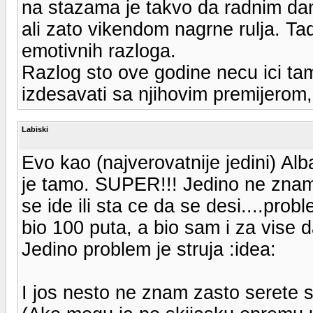
na stazama je takvo da radnim dan
ali zato vikendom nagrne rulja. Tad 
emotivnih razloga.
Razlog sto ove godine necu ici tam
izdesavati sa njihovim premijerom, t
Labiski
Evo kao (najverovatnije jedini) A
je tamo. SUPER!!! Jedino ne znam
se ide ili sta ce da se desi....pr
bio 100 puta, a bio sam i za vise 
Jedino problem je struja :idea:
I jos nesto ne znam zasto serete s