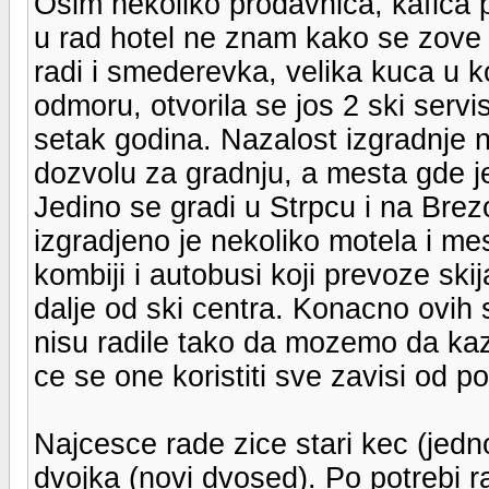
Osim nekoliko prodavnica, kafica 
u rad hotel ne znam kako se zove 
radi i smederevka, velika kuca u 
odmoru, otvorila se jos 2 ski servi
setak godina. Nazalost izgradnje n
dozvolu za gradnju, a mesta gde j
Jedino se gradi u Strpcu i na Brez
izgradjeno je nekoliko motela i m
kombiji i autobusi koji prevoze sk
dalje od ski centra. Konacno ovih 
nisu radile tako da mozemo da kaz
ce se one koristiti sve zavisi od po
Najcesce rade zice stari kec (jedn
dvojka (novi dvosed). Po potrebi ra