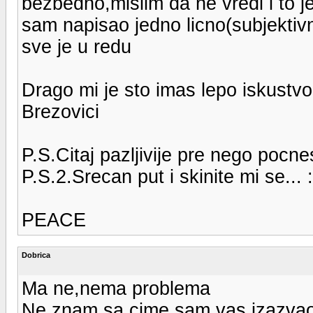
bezbedno,mislim da ne vredi i to je
sam napisao jedno licno(subjektivno
sve je u redu
Drago mi je sto imas lepo iskustvo
Brezovici
P.S.Citaj pazljivije pre nego pocne
P.S.2.Srecan put i skinite mi se... 
PEACE
Dobrica
Ma ne,nema problema
Ne znam sa cime sam vas izazvao