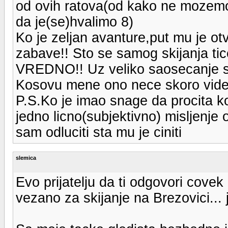
od ovih ratova(od kako ne mozemo 
da je(se)hvalimo 8)
Ko je zeljan avanture,put mu je otv
zabave!! Sto se samog skijanja tic
VREDNO!! Uz veliko saosecanje sa
Kosovu mene ono nece skoro videt
P.S.Ko je imao snage da procita k
jedno licno(subjektivno) misljenje 
sam odluciti sta mu je ciniti
slemica
Evo prijatelju da ti odgovori covek 
vezano za skijanje na Brezovici... 