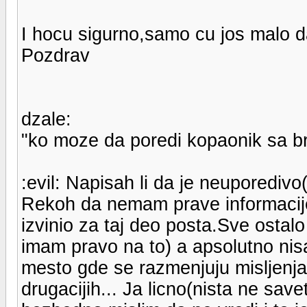
I hocu sigurno,samo cu jos malo 
Pozdrav
dzale:
"ko moze da poredi kopaonik sa bre
:evil: Napisah li da je neuporedivo(b
Rekoh da nemam prave informacije
izvinio za taj deo posta.Sve ostalo
imam pravo na to) a apsolutno nis
mesto gde se razmenjuju misljenja 
drugacijih... Ja licno(nista ne sav