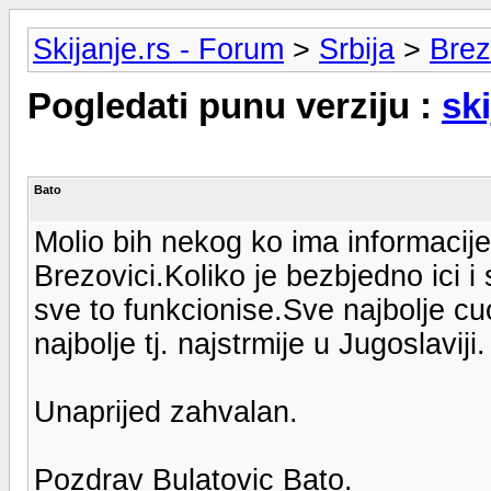
Skijanje.rs - Forum
>
Srbija
>
Brez
Pogledati punu verziju :
sk
Bato
Molio bih nekog ko ima informacije
Brezovici.Koliko je bezbjedno ici i 
sve to funkcionise.Sve najbolje c
najbolje tj. najstrmije u Jugoslaviji.
Unaprijed zahvalan.
Pozdrav Bulatovic Bato.