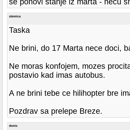
se ponovi stanje iz marta - necu 
slemica
Taska
Ne brini, do 17 Marta nece doci, b
Ne moras konfojem, mozes procita
postavio kad imas autobus.
A ne brini tebe ce hilihopter bre i
Pozdrav sa prelepe Breze.
denis