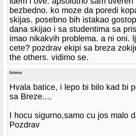
idem i ove. apsolutno sam uveren 
bezbedno. ko moze da poredi kopao
skijas. posebno bih istakao gostop
dana skijao i sa studentima sa pri
imao nikakvih problema. a ni oni. 
cete? pozdrav ekipi sa breza zoki
the others. vidimo se.
Dobrica
Hvala batice, i lepo bi bilo kad bi 
sa Breze....
I hocu sigurno,samo cu jos malo 
Pozdrav