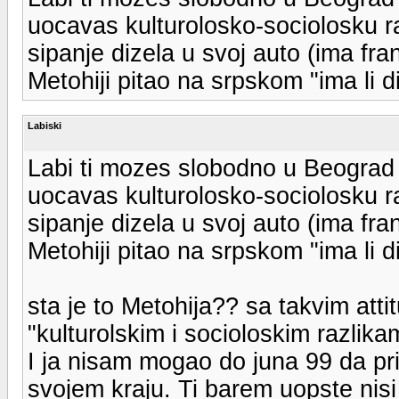
uocavas kulturolosko-sociolosku r
sipanje dizela u svoj auto (ima fr
Metohiji pitao na srpskom "ima li 
Labiski
Labi ti mozes slobodno u Beograd 
uocavas kulturolosko-sociolosku r
sipanje dizela u svoj auto (ima fr
Metohiji pitao na srpskom "ima li 
sta je to Metohija?? sa takvim att
"kulturolskim i socioloskim razlika
I ja nisam mogao do juna 99 da pri
svojem kraju. Ti barem uopste nis