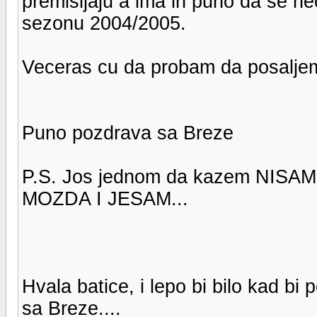
premisljaju a ima ih puno da se ne
sezonu 2004/2005.
Veceras cu da probam da posaljem 
Puno pozdrava sa Breze
P.S. Jos jednom da kazem NIS
MOZDA I JESAM...
Hvala batice, i lepo bi bilo kad bi 
sa Breze....