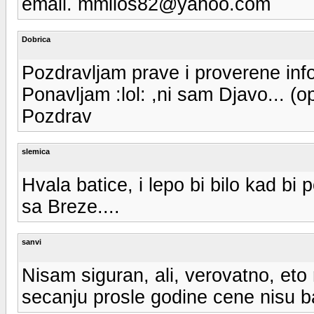
email. mmilos82@yahoo.com
Dobrica
Pozdravljam prave i proverene info
Ponavljam :lol: ,ni sam Djavo... (op
Pozdrav
slemica
Hvala batice, i lepo bi bilo kad bi 
sa Breze....
sanvi
Nisam siguran, ali, verovatno, et
secanju prosle godine cene nisu bas