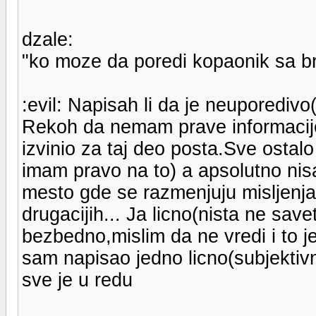
dzale:
"ko moze da poredi kopaonik sa bre
:evil: Napisah li da je neuporedivo(b
Rekoh da nemam prave informacije
izvinio za taj deo posta.Sve ostalo
imam pravo na to) a apsolutno nis
mesto gde se razmenjuju misljenja 
drugacijih... Ja licno(nista ne sav
bezbedno,mislim da ne vredi i to je
sam napisao jedno licno(subjektivno
sve je u redu