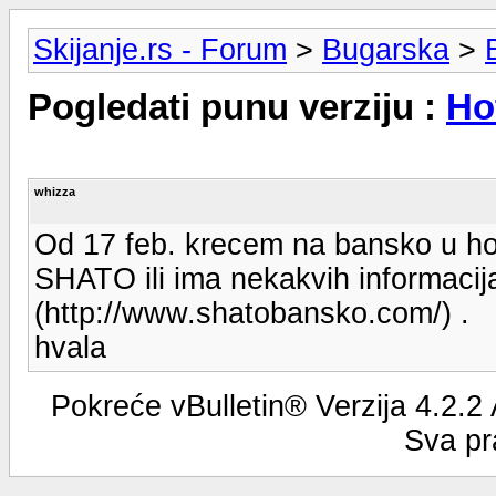
Skijanje.rs - Forum
>
Bugarska
>
Pogledati punu verziju :
Ho
whizza
Od 17 feb. krecem na bansko u hote
SHATO ili ima nekakvih informac
(http://www.shatobansko.com/) .
hvala
Pokreće vBulletin® Verzija 4.2.2
Sva pr