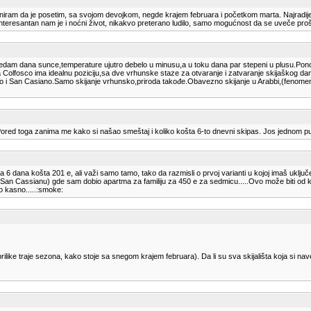
aniram da je posetim, sa svojom devojkom, negde krajem februara i početkom marta. Najradije b
. Interesantan nam je i noćni život, nikakvo preterano ludilo, samo mogućnost da se uveče p
dam dana sunce,temperature ujutro debelo u minusu,a u toku dana par stepeni u plusu.Ponov
je da Colfosco ima idealnu poziciju,sa dve vrhunske staze za otvaranje i zatvaranje skijaškog
,kao i San Casiano.Samo skijanje vrhunsko,priroda takođe.Obavezno skijanje u Arabbi,(feno
Pored toga zanima me kako si našao smeštaj i koliko košta 6-to dnevni skipas. Jos jednom p
 dana košta 201 e, ali važi samo tamo, tako da razmisli o prvoj varianti u kojoj imaš uključ
 i San Cassianu) gde sam dobio apartma za familiju za 450 e za sedmicu.....Ovo može biti od k
o kasno.....:smoke:
like traje sezona, kako stoje sa snegom krajem februara). Da li su sva skijališta koja si nav