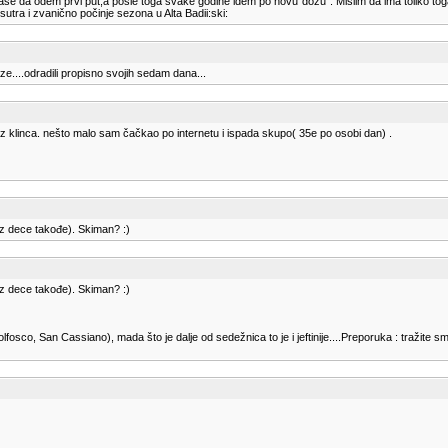
erase da odem prvi put,a posle toga svake godine idem po novu"dozu". Mislim da ima toliko to
utra i zvanično počinje sezona u Alta Badii:ski:
....odradili propisno svojih sedam dana...
z klinca. nešto malo sam čačkao po internetu i ispada skupo( 35e po osobi dan) .
bez dece takođe). Skiman? :)
bez dece takođe). Skiman? :)
fosco, San Cassiano), mada što je dalje od sedežnica to je i jeftinije....Preporuka : tražite 