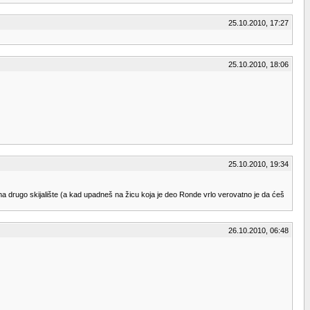
25.10.2010, 17:27
25.10.2010, 18:06
25.10.2010, 19:34
na drugo skijalište (a kad upadneš na žicu koja je deo Ronde vrlo verovatno je da ćeš
26.10.2010, 06:48