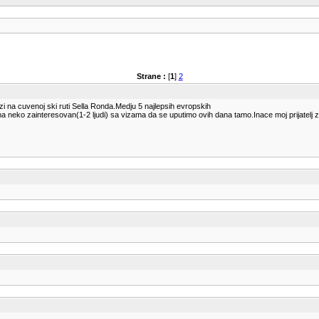
Strane :
[
1
]
2
zi na cuvenoj ski ruti Sella Ronda.Medju 5 najlepsih evropskih
a neko zainteresovan(1-2 ljudi) sa vizama da se uputimo ovih dana tamo.Inace moj prijatelj z