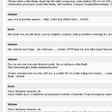
Otkako idem u Alta Badiu nikad nije bilo toliko snega kao sada (dolina 130 cm vrh 230 
međusobno povezano (znači Alta Badia, Val Gardena, Canazei, Arabba/Marmolada). Za os
skiman
opa, ovo je postalo opasno....mljac, kako bi ja otišao tamo...:sm011:
boris
Ako bude sve ok ode Boris u prvoj varijanti u subotu( malo je problem smestaj) ili u ut
skiman
Ide i skiman bez brige....ali u februaru.....:smoke: BTW lepa ti je ona slika izpod Sasso
skiman
Evo za sve one koji vole direktno pratit, šta se dešava u Alta Badii
http://www.bergfex.it/alta-badia/webcams/
Ovako, trenutno ima na vrhu 100 cm, a u dolini 30 cm (rade snijeg non-stop)n.....u petak
Badii...:dziveli:
boris
Hocu Skimane naravno.:ok:
Inace mislim da si i ti doprineo da postanem ovisnik o Dolomite.Tvoji izvestaji me nat
skiman
Hocu Skimane naravno.:ok: