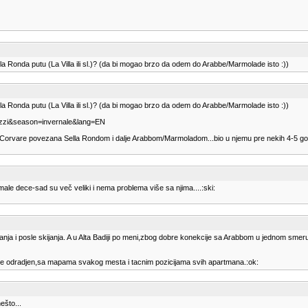
a Ronda putu (La Villa ili sl.)? (da bi mogao brzo da odem do Arabbe/Marmolade isto :))
a Ronda putu (La Villa ili sl.)? (da bi mogao brzo da odem do Arabbe/Marmolade isto :))
rezzi&season=invernale&lang=EN
o Corvare povezana Sella Rondom i dalje Arabbom/Marmoladom...bio u njemu pre nekih 4-5 god
og male dece-sad su več veliki i nema problema više sa njima....:ski:
anja i posle skijanja. A u Alta Badiji po meni,zbog dobre konekcije sa Arabbom u jednom smer
no je odradjen,sa mapama svakog mesta i tacnim pozicijama svih apartmana.:ok:
ešto...