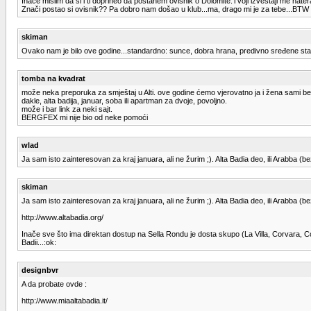
Inace mislim da si i ti doprineo da postanem ovisnik o Dolomite.Tvoji izvestaji me nat
Znači postao si ovisnik?? Pa dobro nam došao u klub...ma, drago mi je za tebe...BTW s
skiman
Ovako nam je bilo ove godine...standardno: sunce, dobra hrana, predivno sređene staze
tomba na kvadrat
može neka preporuka za smještaj u Alti. ove godine ćemo vjerovatno ja i žena sami be
dakle, alta badija, januar, soba ili apartman za dvoje, povoljno.
može i bar link za neki sajt.
BERGFEX mi nije bio od neke pomoći
wlad
Ja sam isto zainteresovan za kraj januara, ali ne žurim ;). Alta Badia deo, ili Arabba (
skiman
Ja sam isto zainteresovan za kraj januara, ali ne žurim ;). Alta Badia deo, ili Arabba (
http://www.altabadia.org/
Inače sve što ima direktan dostup na Sella Rondu je dosta skupo (La Villa, Corvara, Col
Badii...:ok:
designbvr
A da probate ovde :
http://www.miaaltabadia.it/