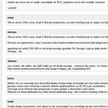
mislim da moze da se nadje i povoljnije od 35 E, pogotovo prve dve nedelje Januara
:sm018:
wlad
35e je skroz OKe cena, imaš li Skiman preporuku za neki smeštaj koji se nalazi na Sell
skiman
35e je skroz OKe cena, imaš li Skiman preporuku za neki smeštaj koji se nalazi na Sell
Recimo ovi apartmani u San Cassianu http://www.residenceaval.it/start.php?page=p
apartman je nekih 200-300 m od donje postaje gondole Piz Sorega, koja je dalje prek
Sorega...:ok:
skiman
evo i karte, tek toliko, da vidiš koliko je od donje postaje....nama je bio super, i to zb
http://www.residenceaval.it/start.php?page=mappa_del_luogo&lang=EN
boris
Mislim sto se smestaja tice da je Alta Badia mnogo bolja od Arabbe jer ima nekih desav
januaru moze naci smestaj u sasvim dobrim apartmanima za 25-30 e,po osobi/danu.
Od kada mi je Skiman dao preporuku svake godine u decembru sam tamo.
Wlad,idi na www.altabadia.org (http://www.altabadia.org), vidi zvanicni katalog.Odlic
wlad
Hvala obojici na pomoći, ovih dana ću da "procunjam" po smeštaju pa da rezervišem n