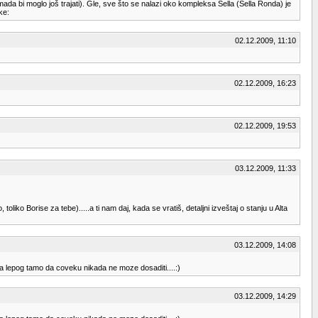
da bi moglo još trajati). Gle, sve što se nalazi oko kompleksa Sella (Sella Ronda) je
ke:
02.12.2009, 11:10
02.12.2009, 16:23
02.12.2009, 19:53
03.12.2009, 11:33
iko Borise za tebe).....a ti nam daj, kada se vratiš, detaljni izveštaj o stanju u Alta
03.12.2009, 14:08
ga lepog tamo da coveku nikada ne moze dosaditi....:)
03.12.2009, 14:29