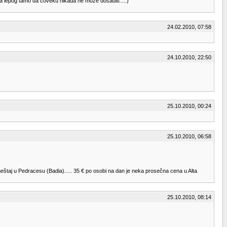
ga lepog tamo da coveku nikada ne moze dosaditi....:)
24.02.2010, 07:58
24.10.2010, 22:50
25.10.2010, 00:24
25.10.2010, 06:58
smeštaj u Pedracesu (Badia)..... 35 € po osobi na dan je neka prosečna cena u Alta
25.10.2010, 08:14