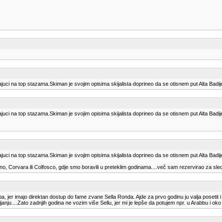
jajuci na top stazama.Skiman je svojim opisima skijalista doprineo da se otisnem put Alta Badi
jajuci na top stazama.Skiman je svojim opisima skijalista doprineo da se otisnem put Alta Badi
jajuci na top stazama.Skiman je svojim opisima skijalista doprineo da se otisnem put Alta Badi
no, Corvara ili Colfosco, gdje smo boravili u preteklim godinama....več sam rezervirao za slede
, jer imajo direktan dostup do fame zvane Sella Ronda. Ajde za prvo godinu ju valja posetit i
nju....Zato zadnjih godina ne vozim više Sellu, jer mi je lepše da potujem npr. u Arabbu i ok