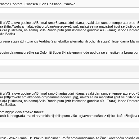
a cenama Corvare, Colfosca i San Cassiana...:smoke:
 u VG a ove godine u AB. Imali smo 6 fantastičnih dana, svaki dan sunce, temperature od -5 do
ttp://webcam.altabadia.org/cam/meteoeye1.jpg), nalazi se na magistrali (put se čisti do asfa
Pozicija je idealna, na samoj Sella Ronda putu (vrh istoimene gondole 40 - Frara), ispod Dante
lta Badia).
bi crvena staza itd.) tu je još Arabba (sa nekoliko alternativnih odličnih staza), legendarna
doda osim da nema greške sa Dolomiti SuperSki sistemom, gde god da se smestite na krugu pun 
 u VG a ove godine u AB. Imali smo 6 fantastičnih dana, svaki dan sunce, temperature od -5 do
ttp://webcam.altabadia.org/cam/meteoeye1.jpg), nalazi se na magistrali (put se čisti do asfa
Pozicija je idealna, na samoj Sella Ronda putu (vrh istoimene gondole 40 - Frara), ispod Dante
lta Badia).
am nigdje vidio srpske tablice.
ini senik iz beograda. ma ni hrvatskih nije bilo puno više. uglavnom nešto iz rijeke. kažu žitelj
iz Srbije (Velika Plana :D), kakva slučajnost. Po žicama/gondolama se čuje Slovenački najviše 