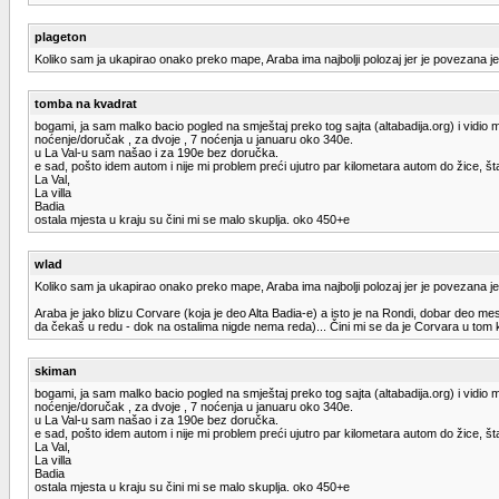
plageton
Koliko sam ja ukapirao onako preko mape, Araba ima najbolji polozaj jer je povezana 
tomba na kvadrat
bogami, ja sam malko bacio pogled na smještaj preko tog sajta (altabadija.org) i vidio
noćenje/doručak , za dvoje , 7 noćenja u januaru oko 340e.
u La Val-u sam našao i za 190e bez doručka.
e sad, pošto idem autom i nije mi problem preći ujutro par kilometara autom do žice, šta 
La Val,
La villa
Badia
ostala mjesta u kraju su čini mi se malo skuplja. oko 450+e
wlad
Koliko sam ja ukapirao onako preko mape, Araba ima najbolji polozaj jer je povezana 
Araba je jako blizu Corvare (koja je deo Alta Badia-e) a isto je na Rondi, dobar deo 
da čekaš u redu - dok na ostalima nigde nema reda)... Čini mi se da je Corvara u tom kr
skiman
bogami, ja sam malko bacio pogled na smještaj preko tog sajta (altabadija.org) i vidio
noćenje/doručak , za dvoje , 7 noćenja u januaru oko 340e.
u La Val-u sam našao i za 190e bez doručka.
e sad, pošto idem autom i nije mi problem preći ujutro par kilometara autom do žice, šta 
La Val,
La villa
Badia
ostala mjesta u kraju su čini mi se malo skuplja. oko 450+e