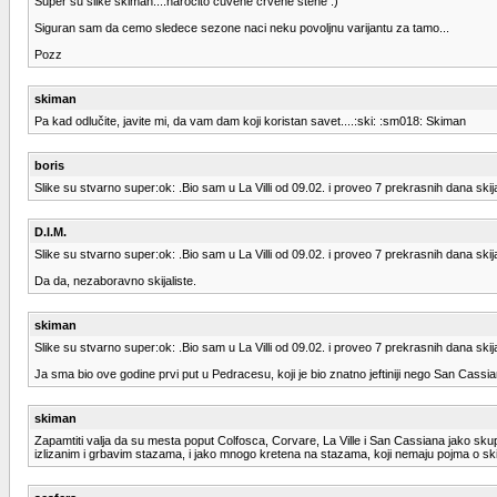
Super su slike skiman....narocito cuvene crvene stene :)
Siguran sam da cemo sledece sezone naci neku povoljnu varijantu za tamo...
Pozz
skiman
Pa kad odlučite, javite mi, da vam dam koji koristan savet....:ski: :sm018: Skiman
boris
Slike su stvarno super:ok: .Bio sam u La Villi od 09.02. i proveo 7 prekrasnih dana ski
D.I.M.
Slike su stvarno super:ok: .Bio sam u La Villi od 09.02. i proveo 7 prekrasnih dana ski
Da da, nezaboravno skijaliste.
skiman
Slike su stvarno super:ok: .Bio sam u La Villi od 09.02. i proveo 7 prekrasnih dana ski
Ja sma bio ove godine prvi put u Pedracesu, koji je bio znatno jeftiniji nego San Cassia
skiman
Zapamtiti valja da su mesta poput Colfosca, Corvare, La Ville i San Cassiana jako skupa
izlizanim i grbavim stazama, i jako mnogo kretena na stazama, koji nemaju pojma o skija