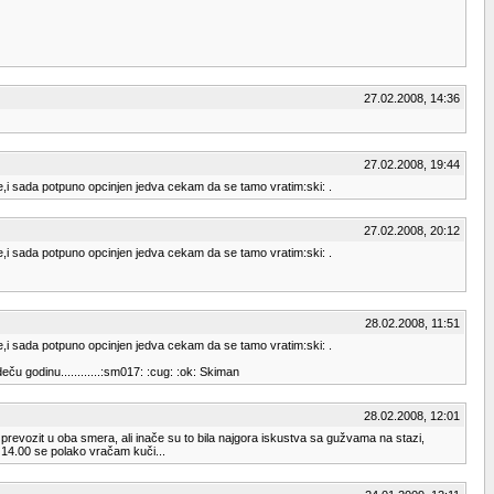
27.02.2008, 14:36
27.02.2008, 19:44
je,i sada potpuno opcinjen jedva cekam da se tamo vratim:ski: .
27.02.2008, 20:12
je,i sada potpuno opcinjen jedva cekam da se tamo vratim:ski: .
28.02.2008, 11:51
je,i sada potpuno opcinjen jedva cekam da se tamo vratim:ski: .
ču godinu............:sm017: :cug: :ok: Skiman
28.02.2008, 12:01
 prevozit u oba smera, ali inače su to bila najgora iskustva sa gužvama na stazi,
o 14.00 se polako vračam kuči...