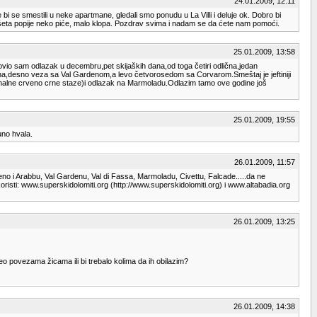
24.01.2009, 12:11
i se smestili u neke apartmane, gledali smo ponudu u La Villi i deluje ok. Dobro bi
rošeta popije neko piće, malo klopa. Pozdrav svima i nadam se da ćete nam pomoći.
25.01.2009, 13:58
io sam odlazak u decembru,pet skijaških dana,od toga četiri odlična,jedan
 dana,desno veza sa Val Gardenom,a levo četvorosedom sa Corvarom.Smeštaj je jeftiniji
menalne crveno crne staze)i odlazak na Marmoladu.Odlazim tamo ove godine još
25.01.2009, 19:55
uno hvala.
26.01.2009, 11:57
eno i Arabbu, Val Gardenu, Val di Fassa, Marmoladu, Civettu, Falcade.....da ne
oristi: www.superskidolomiti.org (http://www.superskidolomiti.org) i www.altabadia.org
26.01.2009, 13:25
eo povezama žicama ili bi trebalo kolima da ih obilazim?
26.01.2009, 14:38