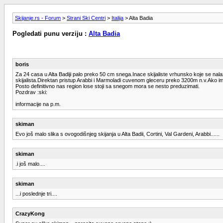
Skijanje.rs - Forum
>
Strani Ski Centri
>
Italija
> Alta Badia
Pogledati punu verziju :
Alta Badia
boris
Za 24 casa u Alta Badiji palo preko 50 cm snega.Inace skijaliste vrhunsko koje se nala
skijalista.Direktan pristup Arabbi i Marmoladi cuvenom gleceru preko 3200m n.v.Ako im
Posto definitivno nas region lose stoji sa snegom mora se nesto preduzimati.
Pozdrav :ski:
informacije na p.m.
skiman
Evo još malo slika s ovogodišnjeg skijanja u Alta Badii, Cortini, Val Gardeni, Arabbi......
skiman
.i još malo....
skiman
...i poslednje tri....
CrazyKong