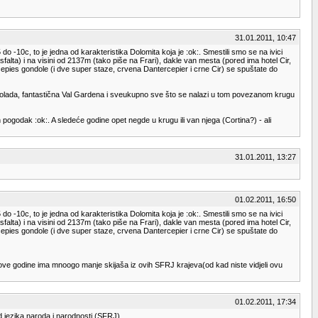
31.01.2011, 10:47
 -10c, to je jedna od karakteristika Dolomita koja je :ok:. Smestili smo se na ivici
lta) i na visini od 2137m (tako piše na Frari), dakle van mesta (pored ima hotel Cir,
rcepies gondole (i dve super staze, crvena Dantercepier i crne Cir) se spuštate do
 Marmolada, fantastična Val Gardena i sveukupno sve što se nalazi u tom povezanom krugu
pogodak :ok:. A sledeće godine opet negde u krugu ili van njega (Cortina?) - ali
31.01.2011, 13:27
01.02.2011, 16:50
 -10c, to je jedna od karakteristika Dolomita koja je :ok:. Smestili smo se na ivici
lta) i na visini od 2137m (tako piše na Frari), dakle van mesta (pored ima hotel Cir,
rcepies gondole (i dve super staze, crvena Dantercepier i crne Cir) se spuštate do
i da ove godine ima mnoogo manje skijaša iz ovih SFRJ krajeva(od kad niste vidjeli ovu
01.02.2011, 17:34
od jezika naroda i narodnosti (SFRJ).