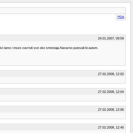
PDA
24.01.2007, 09:59
ivi tamo i moze zavrsiti sve oko smestaja.Naravno putovali bi autom.
27.02.2008, 12:02
27.02.2008, 12:04
27.02.2008, 12:06
27.02.2008, 12:40