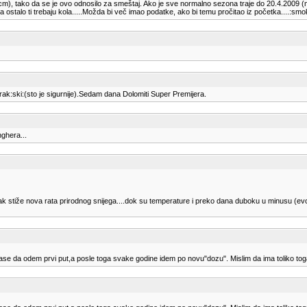
cm), tako da se je ovo odnosilo za smeštaj. Ako je sve normalno sezona traje do 20.4.2009 (ma
talo ti trebaju kola.....Možda bi več imao podatke, ako bi temu pročitao iz početka....:smo
orak:ski:(sto je sigurnije).Sedam dana Dolomiti Super Premijera.
nghera...
 stiže nova rata prirodnog snijega....dok su temperature i preko dana duboku u minusu (evo, tol
erase da odem prvi put,a posle toga svake godine idem po novu"dozu". Mislim da ima toliko to