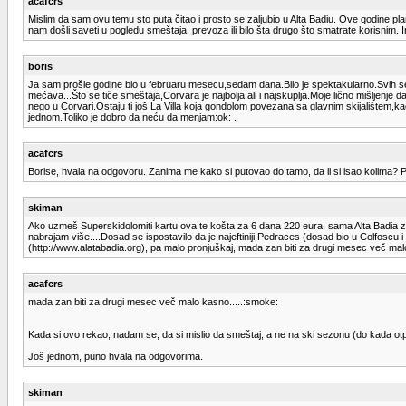
acafcrs
Mislim da sam ovu temu sto puta čitao i prosto se zaljubio u Alta Badiu. Ove godine pl
nam došli saveti u pogledu smeštaja, prevoza ili bilo šta drugo što smatrate korisnim
boris
Ja sam prošle godine bio u februaru mesecu,sedam dana.Bilo je spektakularno.Svih se
mećava...Što se tiče smeštaja,Corvara je najbolja ali i najskuplja.Moje lično mišljen
nego u Corvari.Ostaju ti još La Villa koja gondolom povezana sa glavnim skijalištem
jednom.Toliko je dobro da neću da menjam:ok: .
acafcrs
Borise, hvala na odgovoru. Zanima me kako si putovao do tamo, da li si isao kolima? 
skiman
Ako uzmeš Superskidolomiti kartu ova te košta za 6 dana 220 eura, sama Alta Badia za 6
nabrajam više....Dosad se ispostavilo da je najeftiniji Pedraces (dosad bio u Colfoscu
(http://www.alatabadia.org), pa malo pronjuškaj, mada zan biti za drugi mesec več mal
acafcrs
mada zan biti za drugi mesec več malo kasno.....:smoke:
Kada si ovo rekao, nadam se, da si mislio da smeštaj, a ne na ski sezonu (do kada otpri
Još jednom, puno hvala na odgovorima.
skiman