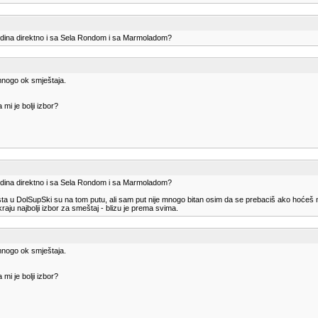
jedina direktno i sa Sela Rondom i sa Marmoladom?
 mnogo ok smještaja.
mi je bolji izbor?
jedina direktno i sa Sela Rondom i sa Marmoladom?
mesta u DolSupSki su na tom putu, ali sam put nije mnogo bitan osim da se prebaciš ako hoćeš 
aju najbolji izbor za smeštaj - blizu je prema svima.
 mnogo ok smještaja.
mi je bolji izbor?