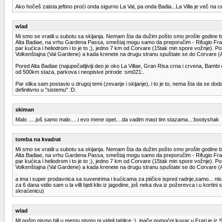
Ako hočeš zaista jeftino proći onda sigurno La Val, pa onda Badia...La Villa je več n
wlad
Mi smo se vratili u subotu sa skijanja. Nemam šta da dužim pošto smo prošle godine bili
Alta Badiae, na vrhu Gardena Passa, smeštaj mogu samo da preporučim - Rifugio Frara (h
par kućica i heliodrom i to je to ;), jedno 7 km od Corvare (15tak min spore vožnje). 
Volkenštajna (Val Gardene) a kada krenete na drugu stranu spuštate se do Corvare (A
Pored Alta Badiae (najupečatljiviji deo je oko La Villae, Gran Risa crna i crvena, Bam
od 500km staza, parkova i neopisive prirode :sm021:.
Par slika sam postavio u drugoj temi (zevanje i skijanje), i to je to, nema šta da se 
definitivno u "sistemu" :D.
skiman
Malo .....još samo malo.....i evo mene opet....da vadim mast tim stazama...:bootyshak
tomba na kvadrat
Mi smo se vratili u subotu sa skijanja. Nemam šta da dužim pošto smo prošle godine bili
Alta Badiae, na vrhu Gardena Passa, smeštaj mogu samo da preporučim - Rifugio Frara (h
par kućica i heliodrom i to je to ;), jedno 7 km od Corvare (15tak min spore vožnje). 
Volkenštajna (Val Gardene) a kada krenete na drugu stranu spuštate se do Corvare (A
.
a ima i super prodavnica sa suvenirima i kućicama za ptičice ispred radnje,samo... nis
za 6 dana vidio sam u la villi bjeli klio iz jagodine, još neka dva iz požerevca i u kort
skraćenicu)
wlad
Mi pošto nismo bili u mestu nismo ni videli tablice :), inače pomoćni kuvar u Frari je 