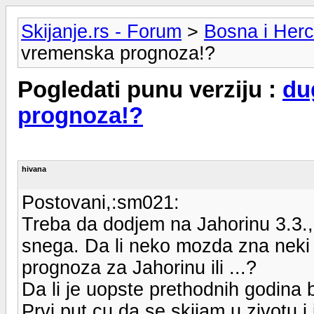
Skijanje.rs - Forum
>
Bosna i Her
vremenska prognoza!?
Pogledati punu verziju :
du
prognoza!?
hivana
Postovani,:sm021:
Treba da dodjem na Jahorinu 3.3., 
snega. Da li neko mozda zna neki 
prognoza za Jahorinu ili ...?
Da li je uopste prethodnih godina 
Prvi put cu da se skijam u zivotu 