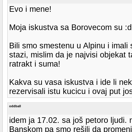
Evo i mene!
Moja iskustva sa Borovecom su :dz
Bili smo smestenu u Alpinu i imal
stazi, mislim da je najvisi objekat
ratrakt i suma!
Kakva su vasa iskustva i ide li n
rezervisali istu kucicu i ovaj put j
oddball
idem ja 17.02. sa još petoro ljudi.
Banskom pa smo rešili da promen