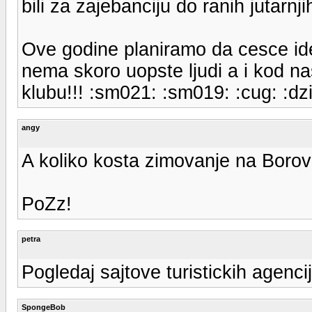
bili za zajebanciju do ranih jutarnj
Ove godine planiramo da cesce ide
nema skoro uopste ljudi a i kod na
klubu!!! :sm021: :sm019: :cug: :dz
angy
A koliko kosta zimovanje na Borove
PoZz!
petra
Pogledaj sajtove turistickih agenci
SpongeBob