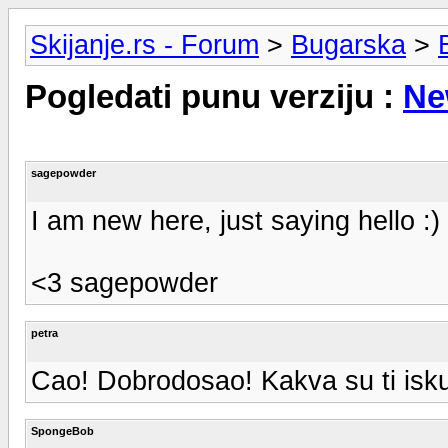
Skijanje.rs - Forum
>
Bugarska
>
Pogledati punu verziju :
Ne
sagepowder
I am new here, just saying hello :)
<3 sagepowder
petra
Cao! Dobrodosao! Kakva su ti is
SpongeBob