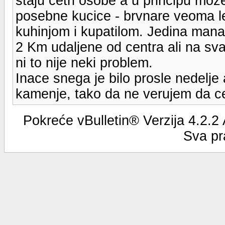
staju cetri osobe a u principu moze
posebne kucice - brvnare veoma le
kuhinjom i kupatilom. Jedina mana
2 Km udaljene od centra ali na sva
ni to nije neki problem.
Inace snega je bilo prosle nedelje a
kamenje, tako da ne verujem da ce s
Pokreće vBulletin® Verzija 4.2.2
Sva pr