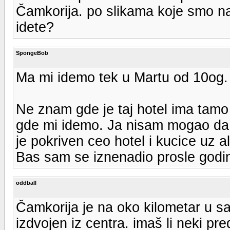
Čamkorija. po slikama koje smo na
idete?
SpongeBob
Ma mi idemo tek u Martu od 10og.
Ne znam gde je taj hotel ima tamo j
gde mi idemo. Ja nisam mogao da v
je pokriven ceo hotel i kucice uz 
Bas sam se iznenadio prosle godi
oddball
Čamkorija je na oko kilometar u 
izdvojen iz centra. imaš li neki p