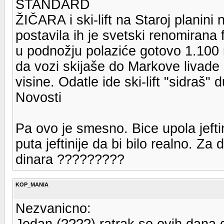
STANDARD
ŽIČARA i ski-lift na Staroj planini
postavila ih je svetski renomirana
u podnožju polaziće gotovo 1.100
da vozi skijaše do Markove livade
visine. Odatle ide ski-lift "sidraš"
Novosti
Pa ovo je smesno. Bice upola jefti
puta jeftinije da bi bilo realno. Z
dinara ?????????
KOP_MANIA
Nezvanicno:
Jedan (????) ratrak se ovih dana 