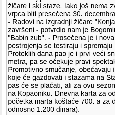
žičare i ski staze. Iako još nema z
vrpca biti presečena 30. decembra
- Radovi na izgradnji žičare "Konjar
završeni - potvrdio nam je Bogomir
"Babin zub". - Prosečena je i nova 
postrojenja se testiraju i spremaj
Proteklih dana pao je i prvi veći sn
metra, pa se očekuje pravi spekta
Promotivno smučanje, obećavaju iz
koje će gazdovati i stazama na Star
pas će se plaćati, ali za ovu sezo
na Kopaoniku. Dnevna karta za od
početka marta koštaće 700. a za 
odnosno 1.200 dinara).