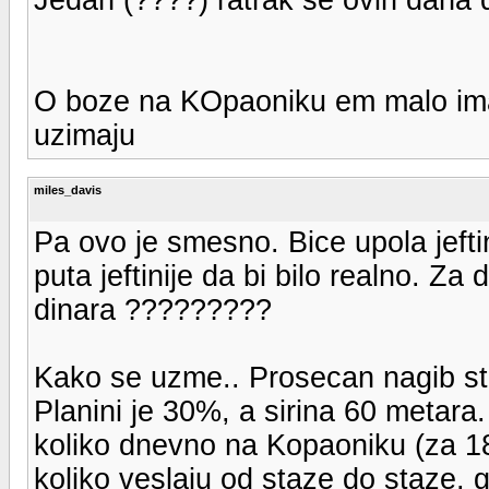
O boze na KOpaoniku em malo ima r
uzimaju
miles_davis
Pa ovo je smesno. Bice upola jefti
puta jeftinije da bi bilo realno. Z
dinara ?????????
Kako se uzme.. Prosecan nagib sta
Planini je 30%, a sirina 60 metara
koliko dnevno na Kopaoniku (za 180
koliko veslaju od staze do staze, g