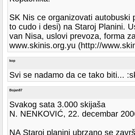
SK Nis ce organizovati autobuski p
to cudo i desi) na Staroj Planini. 
van Nisa, uslovi prevoza, forma za
www.skinis.org.yu (http://www.skin
kop
Svi se nadamo da ce tako biti... :sk
Bojan87
Svakog sata 3.000 skijaša
N. NENKOVIĆ, 22. decembar 200
NA Staroj planini ubrzano se zavr