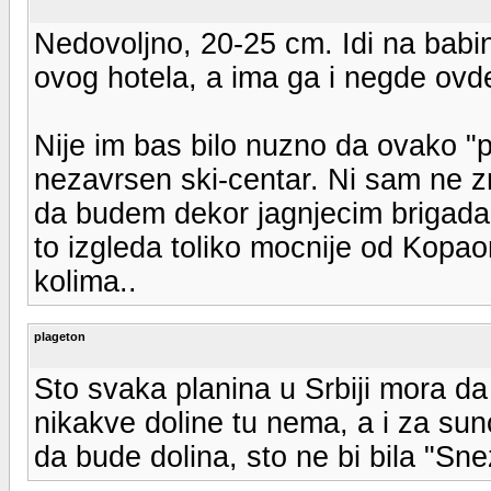
Nedovoljno, 20-25 cm. Idi na babi
ovog hotela, a ima ga i negde ovd
Nije im bas bilo nuzno da ovako "p
nezavrsen ski-centar. Ni sam ne z
da budem dekor jagnjecim brigadam
to izgleda toliko mocnije od Kopaon
kolima..
plageton
Sto svaka planina u Srbiji mora d
nikakve doline tu nema, a i za su
da bude dolina, sto ne bi bila "Sne