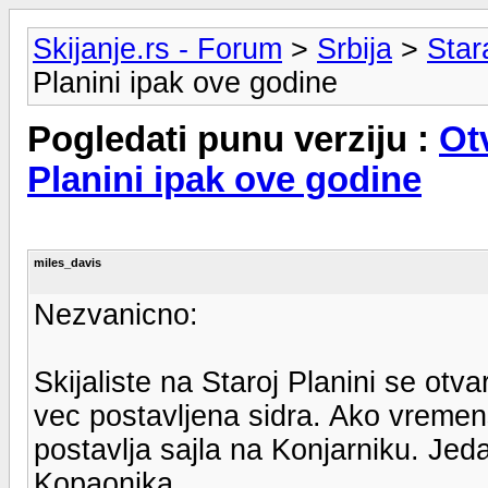
Skijanje.rs - Forum
>
Srbija
>
Star
Planini ipak ove godine
Pogledati punu verziju :
Otv
Planini ipak ove godine
miles_davis
Nezvanicno:
Skijaliste na Staroj Planini se ot
vec postavljena sidra. Ako vremens
postavlja sajla na Konjarniku. Jed
Kopaonika.