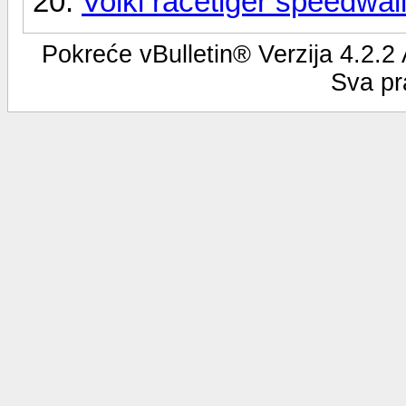
Volkl racetiger speedwall
Pokreće vBulletin® Verzija 4.2.2
Sva pr