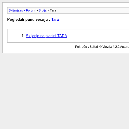
Skijanje.rs - Forum
>
Srbija
> Tara
Pogledati punu verziju :
Tara
Skijanje na planini TARA
Pokreće vBulletin® Verzija 4.2.2 Auto