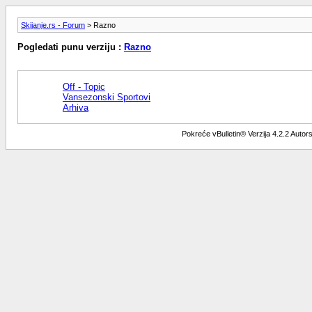
Skijanje.rs - Forum
> Razno
Pogledati punu verziju :
Razno
Off - Topic
Vansezonski Sportovi
Arhiva
Pokreće vBulletin® Verzija 4.2.2 Auto