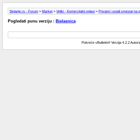
Skijanje.rs - Forum
>
Market
>
Veliki - Komercijalni oglasi
>
Privatni i ostali smestaj na
Pogledati punu verziju :
Bjelasnica
Pokreće vBulletin® Verzija 4.2.2 Auto