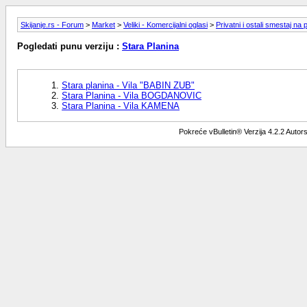
Skijanje.rs - Forum
>
Market
>
Veliki - Komercijalni oglasi
>
Privatni i ostali smestaj na
Pogledati punu verziju :
Stara Planina
Stara planina - Vila "BABIN ZUB"
Stara Planina - Vila BOGDANOVIC
Stara Planina - Vila KAMENA
Pokreće vBulletin® Verzija 4.2.2 Auto