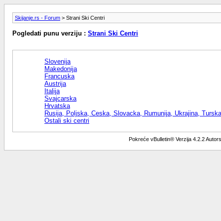
Skijanje.rs - Forum
> Strani Ski Centri
Pogledati punu verziju :
Strani Ski Centri
Slovenija
Makedonija
Francuska
Austrija
Italija
Svajcarska
Hrvatska
Rusija, Poljska, Ceska, Slovacka, Rumunija, Ukrajina, Tursk
Ostali ski centri
Pokreće vBulletin® Verzija 4.2.2 Auto