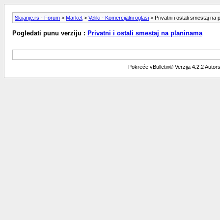
Skijanje.rs - Forum
>
Market
>
Veliki - Komercijalni oglasi
> Privatni i ostali smestaj na
Pogledati punu verziju :
Privatni i ostali smestaj na planinama
Pokreće vBulletin® Verzija 4.2.2 Auto