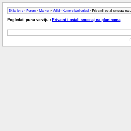
Skijanje.rs - Forum
>
Market
>
Veliki - Komercijalni oglasi
> Privatni i ostali smestaj na
Pogledati punu verziju :
Privatni i ostali smestaj na planinama
P