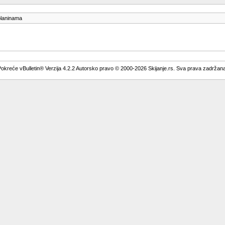
 planinama
okreće vBulletin® Verzija 4.2.2 Autorsko pravo © 2000-2026 Skijanje.rs. Sva prava zadržan