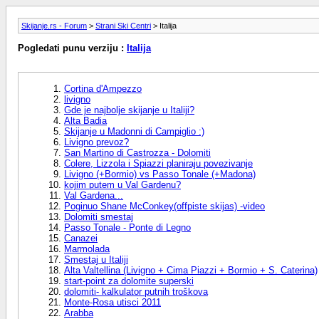
Skijanje.rs - Forum
>
Strani Ski Centri
> Italija
Pogledati punu verziju :
Italija
Cortina d'Ampezzo
livigno
Gde je najbolje skijanje u Italiji?
Alta Badia
Skijanje u Madonni di Campiglio :)
Livigno prevoz?
San Martino di Castrozza - Dolomiti
Colere, Lizzola i Spiazzi planiraju povezivanje
Livigno (+Bormio) vs Passo Tonale (+Madona)
kojim putem u Val Gardenu?
Val Gardena...
Poginuo Shane McConkey(offpiste skijas) -video
Dolomiti smestaj
Passo Tonale - Ponte di Legno
Canazei
Marmolada
Smestaj u Italiji
Alta Valtellina (Livigno + Cima Piazzi + Bormio + S. Caterina)
start-point za dolomite superski
dolomiti- kalkulator putnih troškova
Monte-Rosa utisci 2011
Arabba