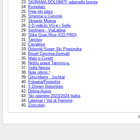
SKIRAMA DOLOMITI adamello brenta
Kronplatz
Free ski pass
Smestaj u Cerviniji
Skijanje Moena
3 D videJo VG-e i Selle
Sestriere - ViaLattea
Slike Gran Rise (GO PRO)
Tarvisio
Cavalese
Dolomiti Super Ski Preporuka
Brueil Cervinia-Zermatt
Malo o Civetti
Nešto poput Tarvisio-a.
Sella Nevea
Nole otkrio !
Gitschberg - Jochtal
Folgaria/​Fiorentini
3 Zinnen Dolomites
Dolina Aosta
Ski opening 2023/2024 Italija
Latemar / Val di Fiemme
Zoncolan
P