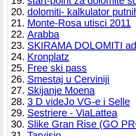
start-point za dolomite s
dolomiti- kalkulator putn
Monte-Rosa utisci 2011
Arabba
SKIRAMA DOLOMITI ada
Kronplatz
Free ski pass
Smestaj u Cerviniji
Skijanje Moena
3 D videJo VG-e i Selle
Sestriere - ViaLattea
Slike Gran Rise (GO P
Tarvisio