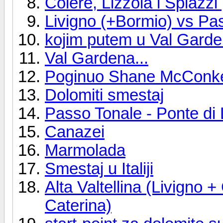
Colere, Lizzola i Spiazzi
Livigno (+Bormio) vs P
kojim putem u Val Gard
Val Gardena...
Poginuo Shane McConkey(
Dolomiti smestaj
Passo Tonale - Ponte di
Canazei
Marmolada
Smestaj u Italiji
Alta Valtellina (Livigno 
Caterina)