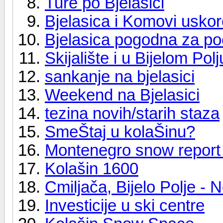
Ture po Bjelasici
Bjelasica i Komovi uskor
Bjelasica pogodna za po
Skijalište i u Bijelom Polj
sankanje na bjelasici
Weekend na Bjelasici
tezina novih/starih staza
SmeŠtaj u kolaŠinu?
Montenegro snow report 
Kolašin 1600
Cmiljača, Bijelo Polje - N
Investicije u ski centre