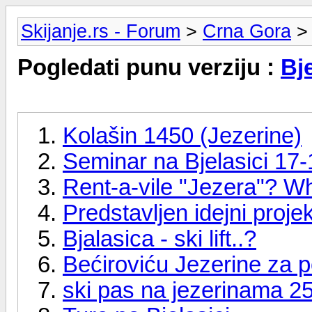
Skijanje.rs - Forum
>
Crna Gora
> 
Pogledati punu verziju :
Bj
Kolašin 1450 (Jezerine)
Seminar na Bjelasici 17-
Rent-a-vile "Jezera"? Wh
Predstavljen idejni proje
Bjalasica - ski lift..?
Bećiroviću Jezerine za p
ski pas na jezerinama 2