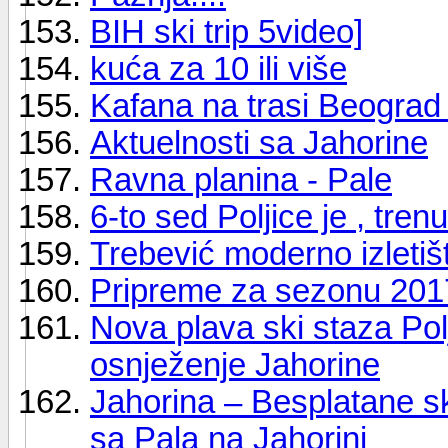
BIH ski trip 5video]
kuća za 10 ili više
Kafana na trasi Beograd 
Aktuelnosti sa Jahorine
Ravna planina - Pale
6-to sed Poljice je , tr
Trebević moderno izletiš
Pripreme za sezonu 2017
Nova plava ski staza Polj
osnježenje Jahorine
Jahorina – Besplatane sk
sa Pala na Jahorini