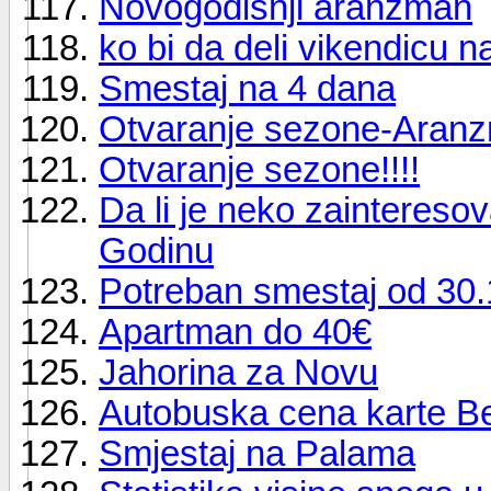
Novogodišnji aranžman
ko bi da deli vikendicu n
Smestaj na 4 dana
Otvaranje sezone-Aran
Otvaranje sezone!!!!
Da li je neko zaintereso
Godinu
Potreban smestaj od 30.
Apartman do 40€
Jahorina za Novu
Autobuska cena karte B
Smjestaj na Palama