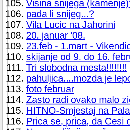
Visina snijega (kamenje)
pada li snijeg...?
Vila Lucic na Jahorini
20. januar '08.
23.feb - 1.mart - Vikendi
skijanje od 9. do 16. febr
Tri slobodna mesta!!!!!!!!
pahuljica....mozda je lepo 
foto februar
Zasto radi ovako malo z
HITNO-Smjestaj na Pala
Prica se, prica, da Cesi