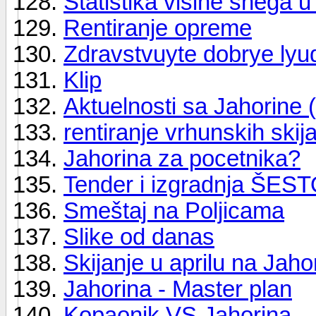
Statistika visine snega 
Rentiranje opreme
Zdravstvuyte dobrye lyud
Klip
Aktuelnosti sa Jahorine
rentiranje vrhunskih skija
Jahorina za pocetnika?
Tender i izgradnja ŠES
Smeštaj na Poljicama
Slike od danas
Skijanje u aprilu na Jahor
Jahorina - Master plan
Kopaonik VS Jahorina