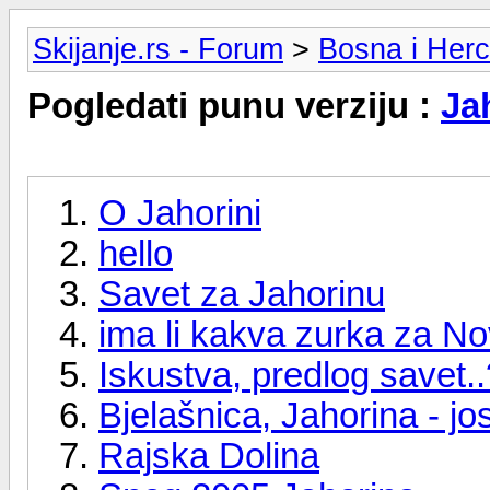
Skijanje.rs - Forum
>
Bosna i Her
Pogledati punu verziju :
Ja
O Jahorini
hello
Savet za Jahorinu
ima li kakva zurka za N
Iskustva, predlog savet..
Bjelašnica, Jahorina - jo
Rajska Dolina