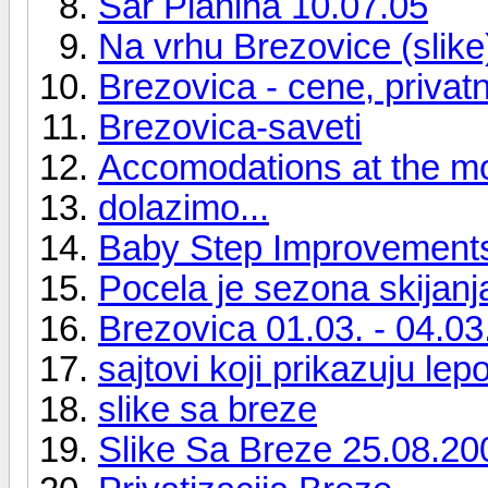
Sar Planina 10.07.05
Na vrhu Brezovice (slike
Brezovica - cene, privat
Brezovica-saveti
Accomodations at the m
dolazimo...
Baby Step Improvements
Pocela je sezona skijanj
Brezovica 01.03. - 04.03
sajtovi koji prikazuju lep
slike sa breze
Slike Sa Breze 25.08.20