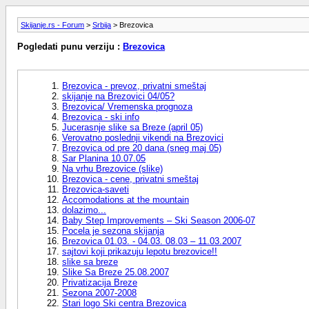
Skijanje.rs - Forum
>
Srbija
> Brezovica
Pogledati punu verziju :
Brezovica
Brezovica - prevoz, privatni smeštaj
skijanje na Brezovici 04/05?
Brezovica/ Vremenska prognoza
Brezovica - ski info
Jucerasnje slike sa Breze (april 05)
Verovatno poslednji vikendi na Brezovici
Brezovica od pre 20 dana (sneg maj 05)
Sar Planina 10.07.05
Na vrhu Brezovice (slike)
Brezovica - cene, privatni smeštaj
Brezovica-saveti
Accomodations at the mountain
dolazimo...
Baby Step Improvements – Ski Season 2006-07
Pocela je sezona skijanja
Brezovica 01.03. - 04.03. 08.03 – 11.03.2007
sajtovi koji prikazuju lepotu brezovice!!
slike sa breze
Slike Sa Breze 25.08.2007
Privatizacija Breze
Sezona 2007-2008
Stari logo Ski centra Brezovica