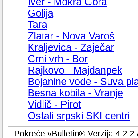
Iver - Mokra Gora
Golija
Tara
Zlatar - Nova Varoš
Kraljevica - Zaječar
Crni vrh - Bor
Rajkovo - Majdanpek
Bojanine vode - Suva pl
Besna kobila - Vranje
Vidlič - Pirot
Ostali srpski SKI centri
Pokreće vBulletin® Verzija 4.2.2