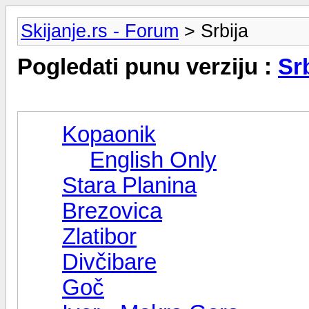
Skijanje.rs - Forum
> Srbija
Pogledati punu verziju :
Sr
Kopaonik
English Only
Stara Planina
Brezovica
Zlatibor
Divčibare
Goč