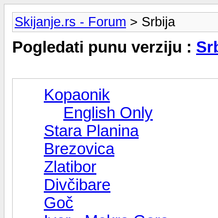
Skijanje.rs - Forum
> Srbija
Pogledati punu verziju :
Sr
Kopaonik
English Only
Stara Planina
Brezovica
Zlatibor
Divčibare
Goč