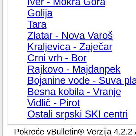
Iver - Mokra Gora
Golija
Tara
Zlatar - Nova Varoš
Kraljevica - Zaječar
Crni vrh - Bor
Rajkovo - Majdanpek
Bojanine vode - Suva pl
Besna kobila - Vranje
Vidlič - Pirot
Ostali srpski SKI centri
Pokreće vBulletin® Verzija 4.2.2