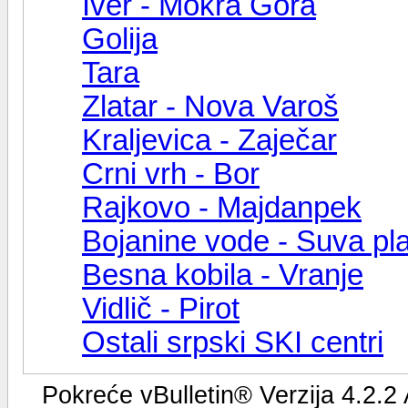
Iver - Mokra Gora
Golija
Tara
Zlatar - Nova Varoš
Kraljevica - Zaječar
Crni vrh - Bor
Rajkovo - Majdanpek
Bojanine vode - Suva pl
Besna kobila - Vranje
Vidlič - Pirot
Ostali srpski SKI centri
Pokreće vBulletin® Verzija 4.2.2