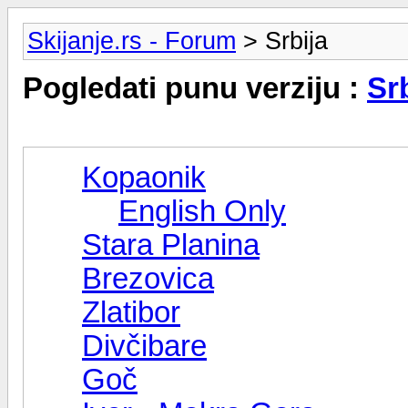
Skijanje.rs - Forum
> Srbija
Pogledati punu verziju :
Sr
Kopaonik
English Only
Stara Planina
Brezovica
Zlatibor
Divčibare
Goč