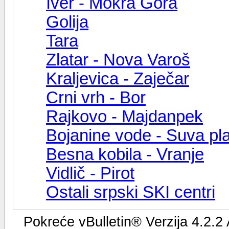
Iver - Mokra Gora
Golija
Tara
Zlatar - Nova Varoš
Kraljevica - Zaječar
Crni vrh - Bor
Rajkovo - Majdanpek
Bojanine vode - Suva pl
Besna kobila - Vranje
Vidlič - Pirot
Ostali srpski SKI centri
Pokreće vBulletin® Verzija 4.2.2