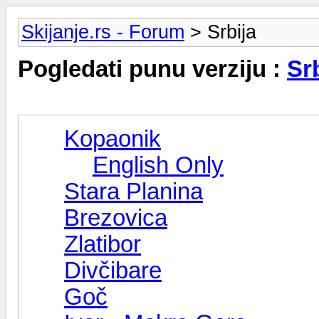
Skijanje.rs - Forum
> Srbija
Pogledati punu verziju :
Sr
Kopaonik
English Only
Stara Planina
Brezovica
Zlatibor
Divčibare
Goč