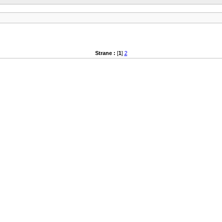
Strane :
[
1
]
2