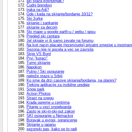
ski staza koshutnjak?
Čudni brendovi
traka na Adi?
Gde i kada na skijanje/bordanje 10/11?
Ski žurke
skijanje i sankanje
skijanje sa decom
Ski mape u google earth-u / webu / gpsu
Pregled ski centara
Jel skijate vi ili samo zevate na forumu
Na koji nacin placate (rezervisete) privatni smestaj u inostran
Sezona nije ni pocela a vec se zavrsila
Skije VS Bord
Prvi "koraci"
Turno skijanje
Napokon
Putno / Ski osiguranje
najteže staze u Srbiji
Ko sme da drzi casove skijanja/bordanja, na planini?
Treking aplikacije za mobilne uređaje
Snow park
Action Photos
Strast na snegu
Krađa opreme u centrima
Pitanje u vezi snowboarda
Zasto je ski-in-ski-out zakon
SKI osiguranje u Nemackoj
Boravak u evropi, ogranicenje
Skijanje u japanu
sezonski pas, kako se to radi