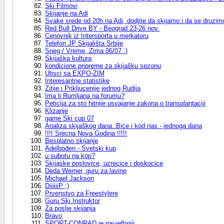
Ski Filmovi
Skijanje na Adi
Svake srede od 20h na Adi, dodjite da skijamo i da se druzim
Red Bull Drive BY - Beograd 23-26 nov.
Cenovnik iz Intersporta u merkatoru
Telefon JP Skijališta Srbije
Sneg / Vreme, Zima 06/07 :)
Skijaška kultura
kondicione pripreme za skijašku sezonu
Utisci sa EXPO-ZIM
Interesantne statistike
Zitije i Prikljucenije jednog Rudija
Ima li Rumljana na forumu?
Peticija za sto hitnije usvajanje zakona o transplantaciji
Klizanje
game Ski cup 07
Analiza skijaškog dana. Biće i kod nas - jednoga dana
!!!! Srecna Nova Godina !!!!!
Besplatno skijanje
Adelboden - Svetski kup
u subotu na kop?
Skijaske poslovice, uzrecice i doskocice
Deda Werner, guru za lavine
Michael Jackson
DiiiiiiP ;)
Prvenstvo za Freestylere
Guru Ski Instruktor
Za poslje skijanja
Bravo
SPORT-CONRAD je naj-jeftiniji