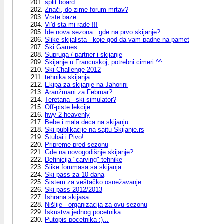
split board
Znači, do zime forum mrtav?
Vrste baze
Vi'd sta mi rade !!!
Ide nova sezona...gde na prvo skijanje?
Slike skijalista - koje god da vam padne na pamet
Ski Games
Supruga / partner i skijanje
Skijanje u Francuskoj, potrebni cimeri ^^
Ski Challenge 2012
tehnika skijanja
Ekipa za skijanje na Jahorini
Aranžmani za Februar?
Teretana - ski simulator?
Off-piste lekcije
hwy 2 heavenly
Bebe i mala deca na skijanju
Ski publikacije na sajtu Skijanje.rs
Stubai i Pivo!
Pripreme pred sezonu
Gde na novogodišnje skijanje?
Definicija "carving" tehnike
Slike forumasa sa skijanja
Ski pass za 10 dana
Sistem za veštačko osnežavanje
Ski pass 2012/2013
Ishrana skijasa
Nišlije - organizacija za ovu sezonu
Iskustva jednog pocetnika
Putopis pocetnika :)...