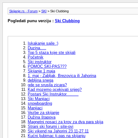
Skijanje.rs - Forum
>
SKI
> Ski Clubbing
Pogledati punu verziju :
Ski Clubbing
Iskakanje sajle :)
Duzina.....
Top 5 staza koje ste skijali
Početnik
Ski instruktor
POMOC SKI-PAS???
Skijanje 1 maja
1. maj - Zabljak, Brezovica ili Jahorina
debljina snega
gde se srusila zicara?
Kad mozemo ocekivati snjeg?
Postani Ski Instruktor..........
Ski Manijaci
snowboarding
Manijaci
Vezbe za skijanje
Dužina štapova
Magnetni nosaci za krov za dva para skija
Strani ski forumi i site-ovi
Ski vikend na Jahorini 23.11-27.11
Kućni ljubimac tj.pas na skijanju