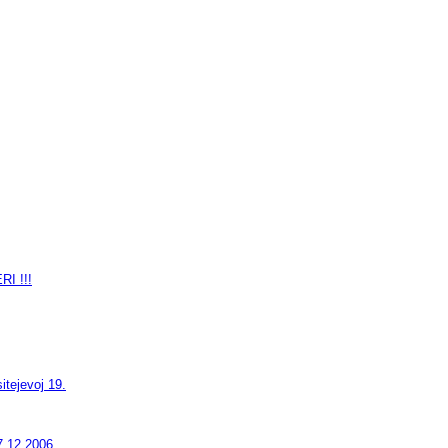
I !!!
itejevoj 19.
7.12.2006