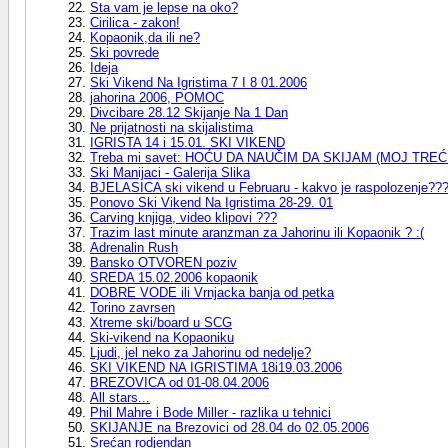
Sta vam je lepse na oko?
Cirilica - zakon!
Kopaonik,da ili ne?
Ski povrede
Ideja
Ski Vikend Na Igristima 7 I 8 01.2006
jahorina 2006, POMOC
Divcibare 28.12 Skijanje Na 1 Dan
Ne prijatnosti na skijalistima
IGRISTA 14 i 15.01. SKI VIKEND
Treba mi savet: HOĆU DA NAUČIM DA SKIJAM (MOJ TRE
Ski Manijaci - Galerija Slika
BJELASICA ski vikend u Februaru - kakvo je raspolozenje??
Ponovo Ski Vikend Na Igristima 28-29. 01
Carving knjiga, video klipovi ???
Trazim last minute aranzman za Jahorinu ili Kopaonik ? :(
Adrenalin Rush
Bansko OTVOREN poziv
SREDA 15.02.2006 kopaonik
DOBRE VODE ili Vrnjacka banja od petka
Torino zavrsen
Xtreme ski/board u SCG
Ski-vikend na Kopaoniku
Ljudi, jel neko za Jahorinu od nedelje?
SKI VIKEND NA IGRISTIMA 18i19.03.2006
BREZOVICA od 01-08.04.2006
All stars...
Phil Mahre i Bode Miller - razlika u tehnici
SKIJANJE na Brezovici od 28.04 do 02.05.2006
Srećan rodjendan