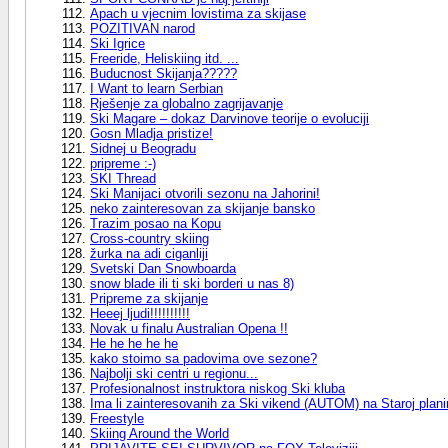
Apach u vjecnim lovistima za skijase
POZITIVAN narod
Ski Igrice
Freeride, Heliskiing itd. ...
Buducnost Skijanja?????
I Want to learn Serbian
Rješenje za globalno zagrijavanje
Ski Magare – dokaz Darvinove teorije o evoluciji
Gosn Mladja pristize!
Sidnej u Beogradu
pripreme :-)
SKI Thread
Ski Manijaci otvorili sezonu na Jahorini!
neko zainteresovan za skijanje bansko
Trazim posao na Kopu
Cross-country skiing
žurka na adi ciganliji
Svetski Dan Snowboarda
snow blade ili ti ski borderi u nas 8)
Pripreme za skijanje
Heeej ljudi!!!!!!!!!!
Novak u finalu Australian Opena !!
He he he he he
kako stoimo sa padovima ove sezone?
Najbolji ski centri u regionu...
Profesionalnost instruktora niskog Ski kluba
Ima li zainteresovanih za Ski vikend (AUTOM) na Staroj plani
Freestyle
Skiing Around the World