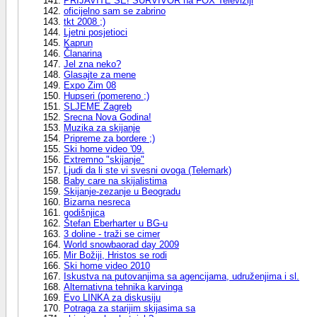
PRIJAVITE SE! SURVIVOR na FOX Televiziji
oficijelno sam se zabrino
tkt 2008 ;)
Ljetni posjetioci
Kaprun
Članarina
Jel zna neko?
Glasajte za mene
Expo Zim 08
Hupseri (pomereno ;)
SLJEME Zagreb
Srecna Nova Godina!
Muzika za skijanje
Pripreme za bordere ;)
Ski home video '09.
Extremno "skijanje"
Ljudi da li ste vi svesni ovoga (Telemark)
Baby care na skijalistima
Skijanje-zezanje u Beogradu
Bizarna nesreca
godišnjica
Štefan Eberharter u BG-u
3 doline - traži se cimer
World snowbaorad day 2009
Mir Božiji, Hristos se rodi
Ski home video 2010
Iskustva na putovanjima sa agencijama, udruženjima i sl.
Alternativna tehnika karvinga
Evo LINKA za diskusiju
Potraga za starijim skijasima sa