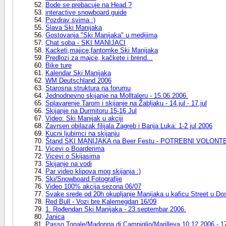
Bode se prebacuje na Head ?
interactive snowboard guide
Pozdrav svima :)
Slava Ski Manijaka
Gostovanja "Ski Manijaka" u medijima
Chat soba - SKI MANIJACI
Kacketi,majice,fantomke Ski Manijaka
Predlozi za majce, kačkete i brend...
Bike ture
Kalendar Ski Manijaka
WM Deutschland 2006
Starosna struktura na forumu
Jednodnevno skijanje na Molltaleru - 15.06.2006.
Splavarenje Tarom i skijanje na Žabljaku - 14.jul - 17.jul
Skijanje na Durmitoru 15-16 Jul
Video: Ski Manijak u akciji
Zavrsen obilazak filijala Zagreb i Banja Luka: 1-2 jul 2006
Kucni ljubimci na skijanju
Štand SKI MANIJAKA na Beer Festu - POTREBNI VOLONTER
Vicevi o Boarderima
Vicevi o Skijasima
Skijanje na vodi
Par video klipova mog skijanja :)
Ski/Snowboard Fotografije
Video 100% akcija sezona 06/07
Svake srede od 20h okupljanje Manijaka u kaficu Street u Dos
Red Bull - Vozi bre Kalemegdan 16/09
1. Rođendan Ski Manijaka - 23.septembar 2006.
Janica
Passo Tonale/Madonna di Campiglio/Marilleva 10.12.2006 - 1