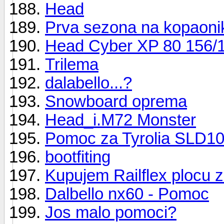
Head
Prva sezona na kopaonik
Head Cyber XP 80 156/
Trilema
dalabello...?
Snowboard oprema
Head_i.M72 Monster
Pomoc za Tyrolia SLD1
bootfiting
Kupujem Railflex plocu 
Dalbello nx60 - Pomoc
Jos malo pomoci?