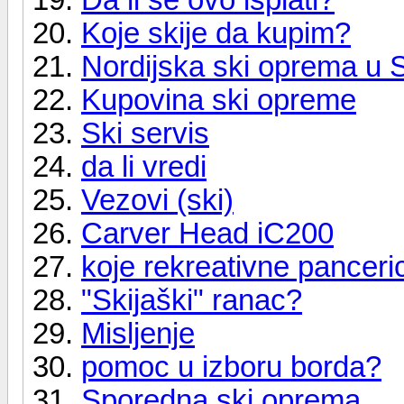
Koje skije da kupim?
Nordijska ski oprema u Sr
Kupovina ski opreme
Ski servis
da li vredi
Vezovi (ski)
Carver Head iC200
koje rekreativne pancer
"Skijaški" ranac?
Misljenje
pomoc u izboru borda?
Sporedna ski oprema