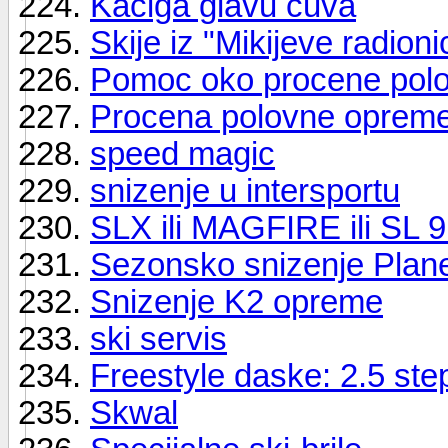
Kaciga glavu čuva
Skije iz "Mikijeve radioni
Pomoc oko procene polo
Procena polovne opreme.
speed magic
snizenje u intersportu
SLX ili MAGFIRE ili SL 9
Sezonsko snizenje Plane
Snizenje K2 opreme
ski servis
Freestyle daske: 2.5 st
Skwal