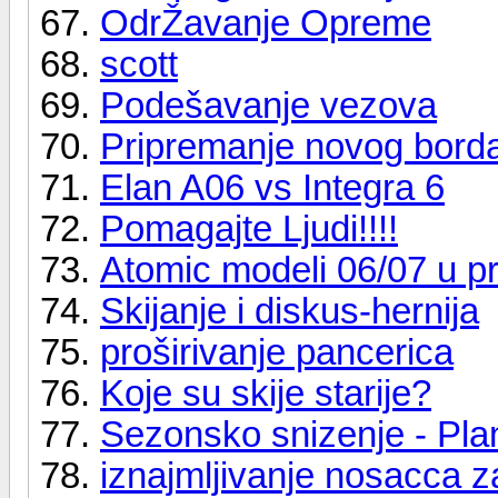
OdrŽavanje Opreme
scott
Podešavanje vezova
Pripremanje novog borda
Elan A06 vs Integra 6
Pomagajte Ljudi!!!!
Atomic modeli 06/07 u p
Skijanje i diskus-hernija
proširivanje pancerica
Koje su skije starije?
Sezonsko snizenje - Pla
iznajmljivanje nosacca z