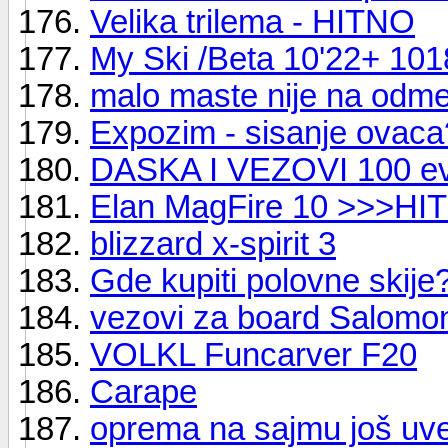
Velika trilema - HITNO
My Ski /Beta 10'22+ 101
malo maste nije na odme
Expozim - sisanje ovaca
DASKA I VEZOVI 100 evra
Elan MagFire 10 >>>H
blizzard x-spirit 3
Gde kupiti polovne skije
vezovi za board Salomo
VOLKL Funcarver F20
Carape
oprema na sajmu još uv