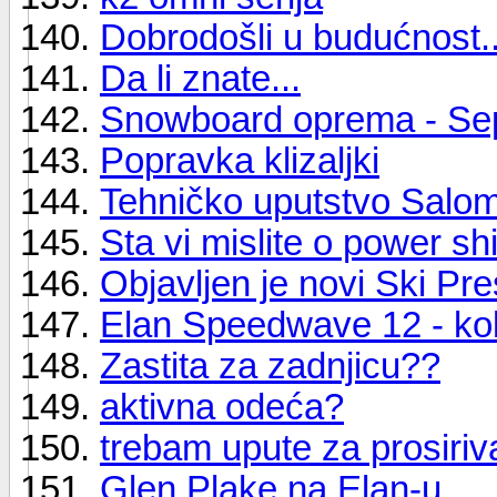
Dobrodošli u budućnost..
Da li znate...
Snowboard oprema - Se
Popravka klizaljki
Tehničko uputstvo Salo
Sta vi mislite o power sh
Objavljen je novi Ski Pr
Elan Speedwave 12 - kol
Zastita za zadnjicu??
aktivna odeća?
trebam upute za prosiri
Glen Plake na Elan-u