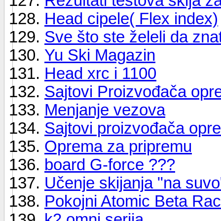
Rezultati testova skija 
Head cipele( Flex index)
Sve što ste želeli da zn
Yu Ski Magazin
Head xrc i 1100
Sajtovi Proizvođača 
Menjanje vezova
Sajtovi proizvođača op
Oprema za pripremu
board G-force ???
Učenje skijanja "na suvo
Pokojni Atomic Beta Ra
k2 omni serija