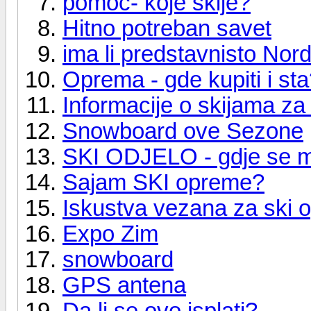
pomoc- koje skije?
Hitno potreban savet
ima li predstavnisto Nor
Oprema - gde kupiti i st
Informacije o skijama z
Snowboard ove Sezone
SKI ODJELO - gdje se m
Sajam SKI opreme?
Iskustva vezana za ski 
Expo Zim
snowboard
GPS antena
Da li se ovo isplati?