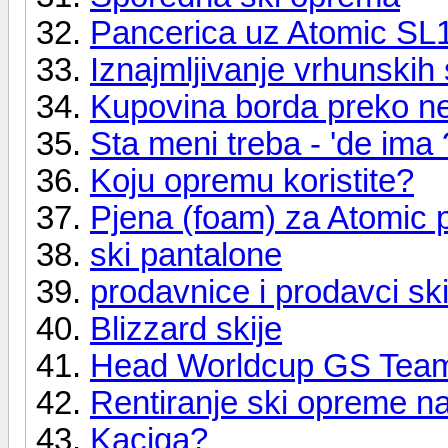
Pancerica uz Atomic SL
Iznajmljivanje vrhunskih 
Kupovina borda preko n
Sta meni treba - 'de ima 
Koju opremu koristite?
Pjena (foam) za Atomic 
ski pantalone
prodavnice i prodavci sk
Blizzard skije
Head Worldcup GS Team
Rentiranje ski opreme n
Kaciga?