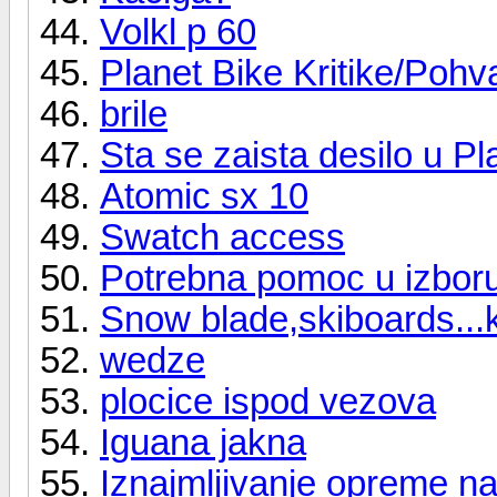
Volkl p 60
Planet Bike Kritike/Pohv
brile
Sta se zaista desilo u Pl
Atomic sx 10
Swatch access
Potrebna pomoc u izboru
Snow blade,skiboards...k
wedze
plocice ispod vezova
Iguana jakna
Iznajmljivanje opreme 