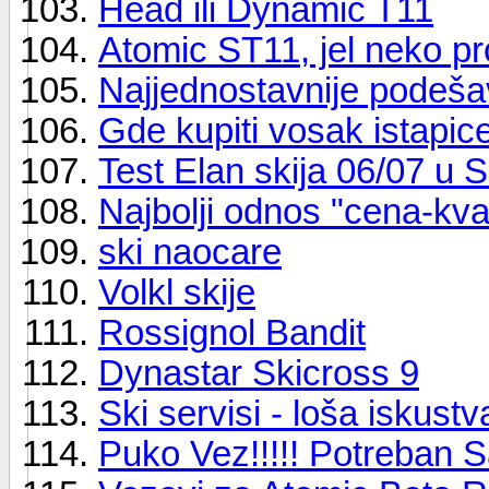
Head ili Dynamic T11
Atomic ST11, jel neko p
Najjednostavnije podeš
Gde kupiti vosak istapic
Test Elan skija 06/07 u
Najbolji odnos "cena-kva
ski naocare
Volkl skije
Rossignol Bandit
Dynastar Skicross 9
Ski servisi - loša iskustv
Puko Vez!!!!! Potreban S