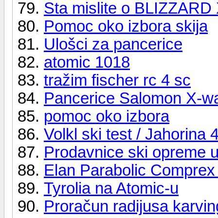
Sta mislite o BLIZZARD
Pomoc oko izbora skija
Ulošci za pancerice
atomic 1018
tražim fischer rc 4 sc
Pancerice Salomon X-wa
pomoc oko izbora
Volkl ski test / Jahorina 
Prodavnice ski opreme 
Elan Parabolic Comprex
Tyrolia na Atomic-u
Proračun radijusa karvin