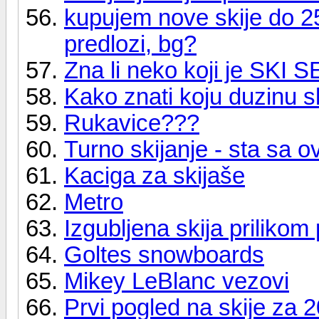
kupujem nove skije do 25
predlozi, bg?
Zna li neko koji je SKI
Kako znati koju duzinu sk
Rukavice???
Turno skijanje - sta sa
Kaciga za skijaše
Metro
Izgubljena skija prilikom 
Goltes snowboards
Mikey LeBlanc vezovi
Prvi pogled na skije za 