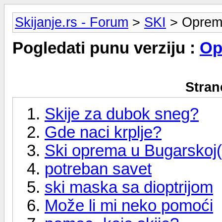
Skijanje.rs - Forum
>
SKI
> Oprem
Pogledati punu verziju :
Op
Stran
Skije za dubok sneg?
Gde naci krplje?
Ski oprema u Bugarskoj(S
potreban savet
ski maska sa dioptrijom
Može li mi neko pomoći