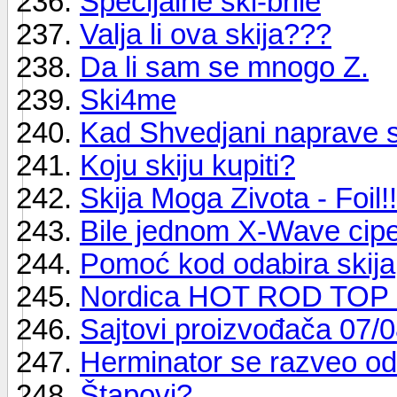
Specijalne ski-brile
Valja li ova skija???
Da li sam se mnogo Z.
Ski4me
Kad Shvedjani naprave sk
Koju skiju kupiti?
Skija Moga Zivota - Foil!!!
Bile jednom X-Wave cipe
Pomoć kod odabira skija
Nordica HOT ROD TOP
Sajtovi proizvođača 07/
Herminator se razveo od
Štapovi?