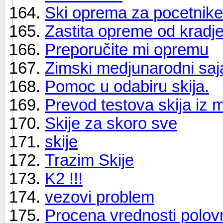
Ski oprema za pocetnike
Zastita opreme od kradj
Preporučite mi opremu
Zimski medjunarodni sa
Pomoc u odabiru skija.
Prevod testova skija iz
Skije za skoro sve
skije
Trazim Skije
K2 !!!
vezovi problem
Procena vrednosti polovn