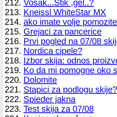
Vosak...Stik ,gel..?
Kneissl WhiteStar MX
ako imate volje pomozite
Grejaci za pancerice
Prvi pogled na 07/08 ski
Nordica cipele?
Izbor skija: odnos proiz
Ko da mi pomogne oko s
Dolomite
Stapici za podlogu skije
Spieder jakna
Test skija za 07/08