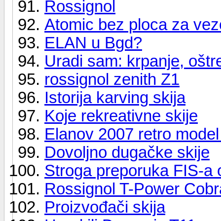
Rossignol
Atomic bez ploca za ve
ELAN u Bgd?
Uradi sam: krpanje, oštr
rossignol zenith Z1
Istorija karving skija
Koje rekreativne skije
Elanov 2007 retro model
Dovoljno dugačke skije
Stroga preporuka FIS-a 
Rossignol T-Power Cobr
Proizvođači skija