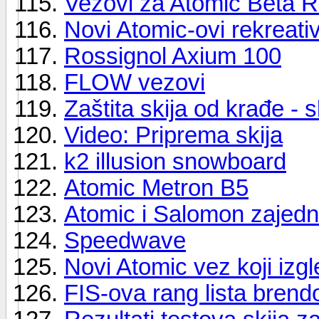
Vezovi za Atomic Beta 
Novi Atomic-ovi rekreati
Rossignol Axium 100
FLOW vezovi
Zaštita skija od krađe - s
Video: Priprema skija
k2 illusion snowboard
Atomic Metron B5
Atomic i Salomon zajedn
Speedwave
Novi Atomic vez koji iz
FIS-ova rang lista bren