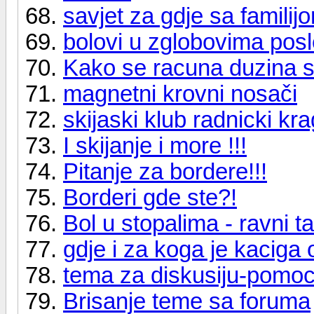
savjet za gdje sa familij
bolovi u zglobovima posl
Kako se racuna duzina 
magnetni krovni nosači
skijaski klub radnicki kr
I skijanje i more !!!
Pitanje za bordere!!!
Borderi gde ste?!
Bol u stopalima - ravni t
gdje i za koga je kacig
tema za diskusiju-pomo
Brisanje teme sa foruma