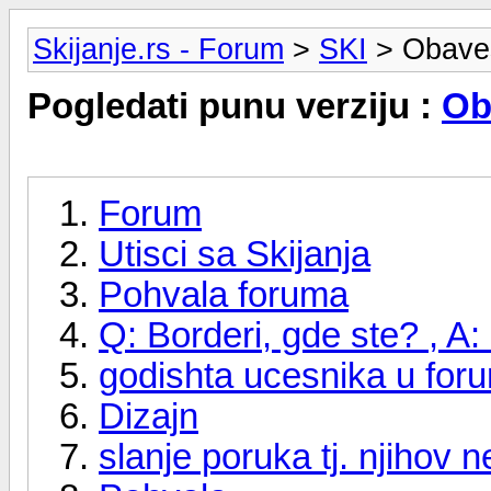
Skijanje.rs - Forum
>
SKI
> Obavešt
Pogledati punu verziju :
Ob
Forum
Utisci sa Skijanja
Pohvala foruma
Q: Borderi, gde ste? , A
godishta ucesnika u foru
Dizajn
slanje poruka tj. njihov n