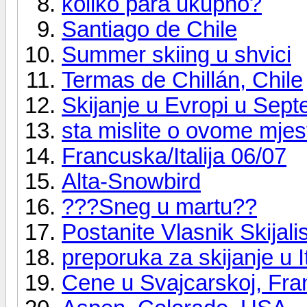
koliko para ukupno?
Santiago de Chile
Summer skiing u shvici
Termas de Chillán, Chile
Skijanje u Evropi u Sep
sta mislite o ovome mjes
Francuska/Italija 06/07
Alta-Snowbird
???Sneg u martu??
Postanite Vlasnik Skijalis
preporuka za skijanje u It
Cene u Svajcarskoj, Fran