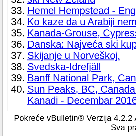
Hemel Hempstead - Eng
Ko kaze da u Arabiji nem
Kanada-Grouse, Cypress
Danska: Najveća ski kup
Skijanje u Norveškoj.
Svedska-Idrefjäll
Banff National Park, Ca
Sun Peaks, BC, Canada -
Kanadi - Decembar 201
Pokreće vBulletin® Verzija 4.2.2
Sva pr