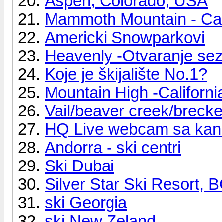
Aspen, Colorado, USA
Mammoth Mountain - Cal
Americki Snowparkovi
Heavenly -Otvaranje se
Koje je škijalište No.1?
Mountain High -Californi
Vail/beaver creek/breck
HQ Live webcam sa kana
Andorra - ski centri
Ski Dubai
Silver Star Ski Resort,
ski Georgia
ski New Zeland