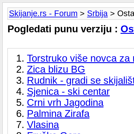
Skijanje.rs - Forum
>
Srbija
> Ostal
Pogledati punu verziju :
Ost
Torstruko više novca za 
Zica blizu BG
Rudnik - gradi se skijališ
Sjenica - ski centar
Crni vrh Jagodina
Palmina Zirafa
Vlasina