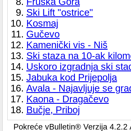
Fruška Gora
Ski Lift "ostrice"
Kosmaj
Gučevo
Kamenički vis - Niš
Ski staza na 10-ak kilo
Uskoro izgradnja ski sta
Jabuka kod Prijepolja
Avala - Najavljuje se gr
Kaona - Dragačevo
Bučje, Priboj
Pokreće vBulletin® Verzija 4.2.2