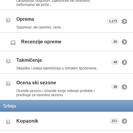
Okupljanja, dogovori, zajedničke ski avanture,
neformalne ski priče...
Oprema
1.173
Sajamovi, ski oprema, cene...
Recenzije opreme
20
Takmičenja
49
Skijaška i ostala takmičenja u zimskim sportovima
Ocena ski sezone
38
Ocenite sezonu i iznesite svoje viđenje protekle i
predloge za narednu sezonu
Srbija
Kopaonik
371