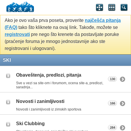
Ako je ovo vaša prva poseta, proverite
najčešća pitanja
(FAQ)
tako što kliknete na ovaj link. Takođe, možete se
registrovati
pre nego što krenete da postavljate poruke
(praćenje foruma je mnogo jednostavnije ako ste
registrovani i ulogovani).
SKI
Obaveštenja, predlozi, pitanja
130
Sve u vezi sa site-om i forumom, ocena site-a, predlozi,
saradnja...
Novosti i zanimljivosti
166
Novosti i zanimljivosti iz zimskih sportova
Ski Clubbing
284