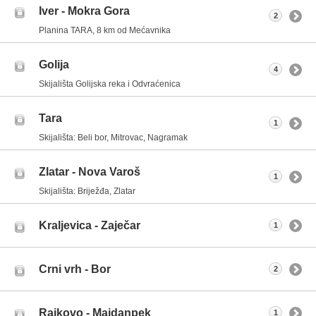
Iver - Mokra Gora
2
Planina TARA, 8 km od Mećavnika
Golija
4
Skijališta Golijska reka i Odvraćenica
Tara
1
Skijališta: Beli bor, Mitrovac, Nagramak
Zlatar - Nova Varoš
1
Skijališta: Briježđa, Zlatar
Kraljevica - Zaječar
1
Crni vrh - Bor
2
Rajkovo - Majdanpek
1