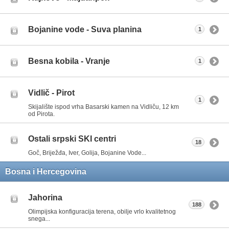
Bojanine vode - Suva planina
1
Besna kobila - Vranje
1
Vidlič - Pirot
1
Skijalište ispod vrha Basarski kamen na Vidliču, 12 km
od Pirota.
Ostali srpski SKI centri
18
Goč, Briježđa, Iver, Golija, Bojanine Vode...
Bosna i Hercegovina
Jahorina
188
Olimpijska konfiguracija terena, obilje vrlo kvalitetnog
snega...