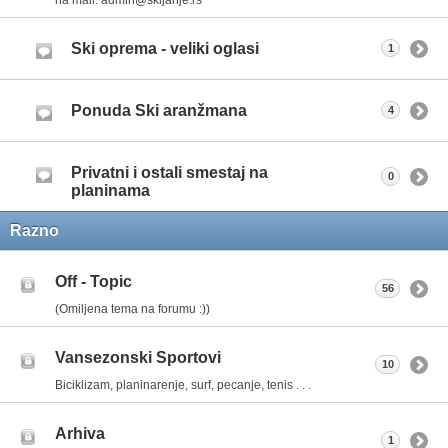
Ski oprema - veliki oglasi
1
Ponuda Ski aranžmana
4
Privatni i ostali smestaj na
0
planinama
Razno
Off - Topic
56
(Omiljena tema na forumu :))
Vansezonski Sportovi
10
Biciklizam, planinarenje, surf, pecanje, tenis . . .
Arhiva
1