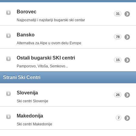
Borovec
31
Najpoznatiji i najstariji bugarski ski centar
Bansko
78
Alternativa za Alpe u ovom delu Evrope
Ostali bugarski SKI centri
15
Pamporovo, Vitoša, Semkovo...
Strani Ski Centri
Slovenija
26
Ski centri Slovenije
Makedonija
7
Ski centri Makedonije