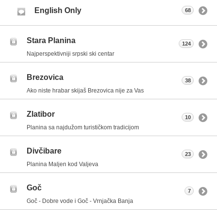
English Only
68
Stara Planina
124
Najperspektivniji srpski ski centar
Brezovica
38
Ako niste hrabar skijaš Brezovica nije za Vas
Zlatibor
10
Planina sa najdužom turističkom tradicijom
Divčibare
23
Planina Maljen kod Valjeva
Goč
7
Goč - Dobre vode i Goč - Vrnjačka Banja