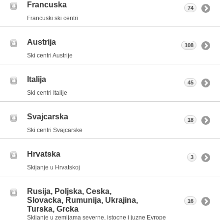
Francuska
74
Francuski ski centri
Austrija
108
Ski centri Austrije
Italija
45
Ski centri Italije
Svajcarska
18
Ski centri Svajcarske
Hrvatska
3
Skijanje u Hrvatskoj
Rusija, Poljska, Ceska,
Slovacka, Rumunija, Ukrajina,
16
Turska, Grcka
Skijanje u zemljama severne, istocne i juzne Evrope