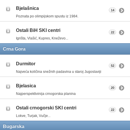
Bjelašnica
14
Poznata po olimpijskom spustu iz 1984.
Ostali BiH SKI centri
22
Igrišta, Vlašić, Kupres, Kneževo...
Crna Gora
Durmitor
52
Najveća količina snežnih padavina u staroj Jugoslaviji
Bjelasica
20
Najperspektivinija crnogorska planina
Ostali crnogorski SKI centri
22
Lokve, Turjak, Vučje...
Bugarska