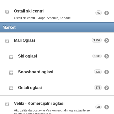
Ostali ski centri
40
Ostali ski centri Evrope, Amerike, Kanade...
Market
Mali Oglasi
3.252
Ski oglasi
1838
Snowboard oglasi
836
Ostali oglasi
578
Veliki - Komercijalni oglasi
31
Ako zelite da postavite Vas komercijalni oglas, javite se
na mail: admin@skijanje.rs