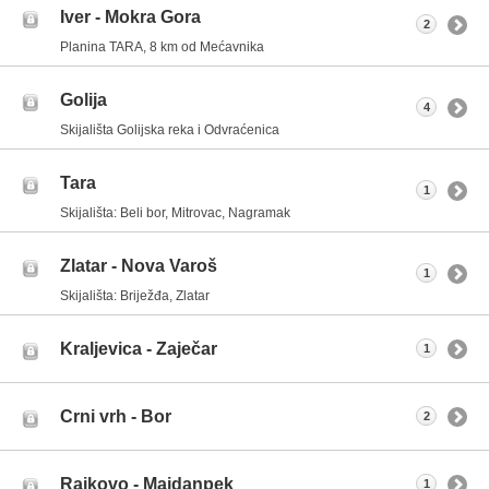
Iver - Mokra Gora
2
Planina TARA, 8 km od Mećavnika
Golija
4
Skijališta Golijska reka i Odvraćenica
Tara
1
Skijališta: Beli bor, Mitrovac, Nagramak
Zlatar - Nova Varoš
1
Skijališta: Briježđa, Zlatar
Kraljevica - Zaječar
1
Crni vrh - Bor
2
Rajkovo - Majdanpek
1