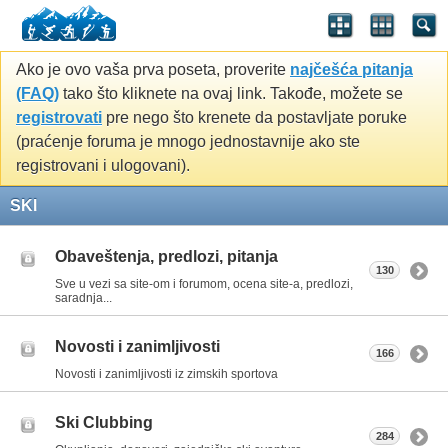
Ako je ovo vaša prva poseta, proverite
najčešća pitanja
(FAQ)
tako što kliknete na ovaj link. Takođe, možete se
registrovati
pre nego što krenete da postavljate poruke
(praćenje foruma je mnogo jednostavnije ako ste
registrovani i ulogovani).
SKI
Obaveštenja, predlozi, pitanja
130
Sve u vezi sa site-om i forumom, ocena site-a, predlozi,
saradnja...
Novosti i zanimljivosti
166
Novosti i zanimljivosti iz zimskih sportova
Ski Clubbing
284