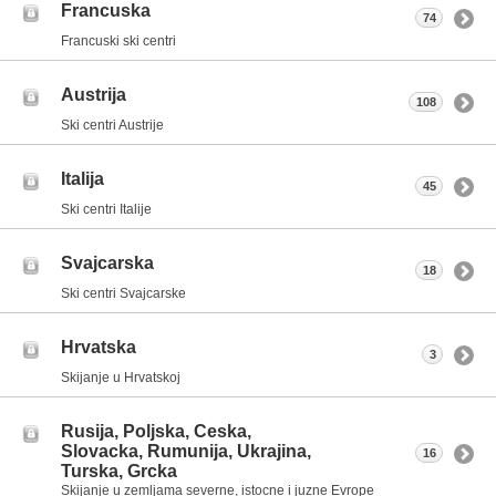
Francuska
74
Francuski ski centri
Austrija
108
Ski centri Austrije
Italija
45
Ski centri Italije
Svajcarska
18
Ski centri Svajcarske
Hrvatska
3
Skijanje u Hrvatskoj
Rusija, Poljska, Ceska,
Slovacka, Rumunija, Ukrajina,
16
Turska, Grcka
Skijanje u zemljama severne, istocne i juzne Evrope