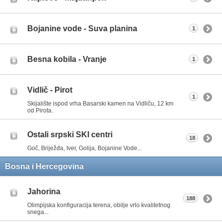
Bojanine vode - Suva planina
1
Besna kobila - Vranje
1
Vidlič - Pirot
1
Skijalište ispod vrha Basarski kamen na Vidliču, 12 km
od Pirota.
Ostali srpski SKI centri
18
Goč, Briježđa, Iver, Golija, Bojanine Vode...
Bosna i Hercegovina
Jahorina
188
Olimpijska konfiguracija terena, obilje vrlo kvalitetnog
snega...