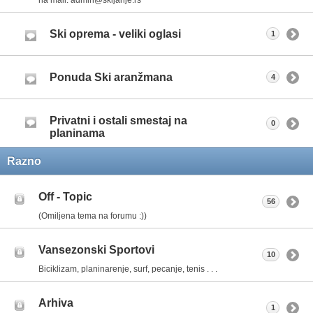
Ski oprema - veliki oglasi
1
Ponuda Ski aranžmana
4
Privatni i ostali smestaj na
0
planinama
Razno
Off - Topic
56
(Omiljena tema na forumu :))
Vansezonski Sportovi
10
Biciklizam, planinarenje, surf, pecanje, tenis . . .
Arhiva
1