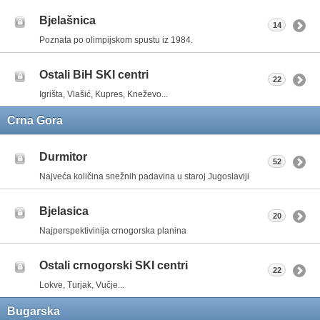
Bjelašnica
14
Poznata po olimpijskom spustu iz 1984.
Ostali BiH SKI centri
22
Igrišta, Vlašić, Kupres, Kneževo...
Crna Gora
Durmitor
52
Najveća količina snežnih padavina u staroj Jugoslaviji
Bjelasica
20
Najperspektivinija crnogorska planina
Ostali crnogorski SKI centri
22
Lokve, Turjak, Vučje...
Bugarska