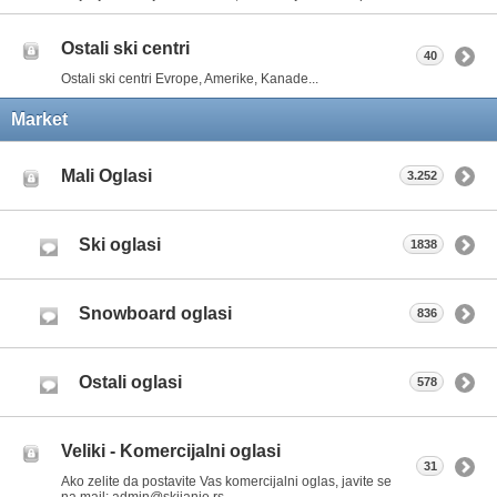
Ostali ski centri
40
Ostali ski centri Evrope, Amerike, Kanade...
Market
Mali Oglasi
3.252
Ski oglasi
1838
Snowboard oglasi
836
Ostali oglasi
578
Veliki - Komercijalni oglasi
31
Ako zelite da postavite Vas komercijalni oglas, javite se
na mail: admin@skijanje.rs