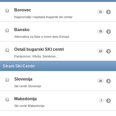
Borovec
31
Najpoznatiji i najstariji bugarski ski centar
Bansko
78
Alternativa za Alpe u ovom delu Evrope
Ostali bugarski SKI centri
15
Pamporovo, Vitoša, Semkovo...
Strani Ski Centri
Slovenija
26
Ski centri Slovenije
Makedonija
7
Ski centri Makedonije