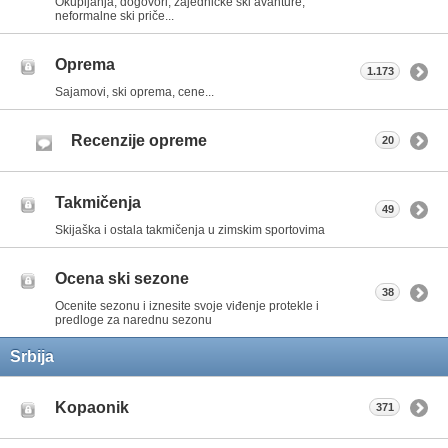
Okupljanja, dogovori, zajedničke ski avanture,
neformalne ski priče...
Oprema
1.173
Sajamovi, ski oprema, cene...
Recenzije opreme
20
Takmičenja
49
Skijaška i ostala takmičenja u zimskim sportovima
Ocena ski sezone
38
Ocenite sezonu i iznesite svoje viđenje protekle i
predloge za narednu sezonu
Srbija
Kopaonik
371