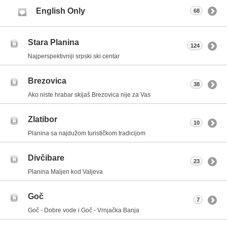
English Only
68
Stara Planina
124
Najperspektivniji srpski ski centar
Brezovica
38
Ako niste hrabar skijaš Brezovica nije za Vas
Zlatibor
10
Planina sa najdužom turističkom tradicijom
Divčibare
23
Planina Maljen kod Valjeva
Goč
7
Goč - Dobre vode i Goč - Vrnjačka Banja