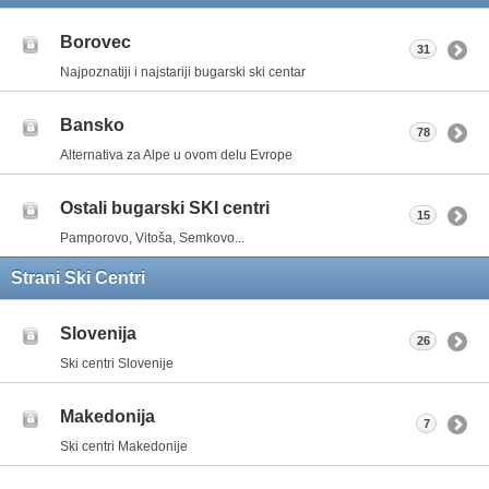
Borovec
31
Najpoznatiji i najstariji bugarski ski centar
Bansko
78
Alternativa za Alpe u ovom delu Evrope
Ostali bugarski SKI centri
15
Pamporovo, Vitoša, Semkovo...
Strani Ski Centri
Slovenija
26
Ski centri Slovenije
Makedonija
7
Ski centri Makedonije