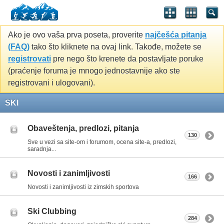
Ako je ovo vaša prva poseta, proverite
najčešća pitanja
(FAQ)
tako što kliknete na ovaj link. Takođe, možete se
registrovati
pre nego što krenete da postavljate poruke
(praćenje foruma je mnogo jednostavnije ako ste
registrovani i ulogovani).
SKI
Obaveštenja, predlozi, pitanja
130
Sve u vezi sa site-om i forumom, ocena site-a, predlozi,
saradnja...
Novosti i zanimljivosti
166
Novosti i zanimljivosti iz zimskih sportova
Ski Clubbing
284