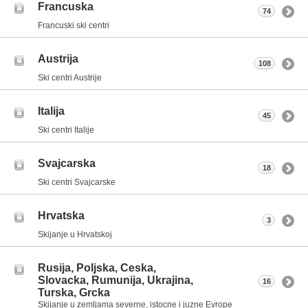
Francuska
74
Francuski ski centri
Austrija
108
Ski centri Austrije
Italija
45
Ski centri Italije
Svajcarska
18
Ski centri Svajcarske
Hrvatska
3
Skijanje u Hrvatskoj
Rusija, Poljska, Ceska,
Slovacka, Rumunija, Ukrajina,
16
Turska, Grcka
Skijanje u zemljama severne, istocne i juzne Evrope