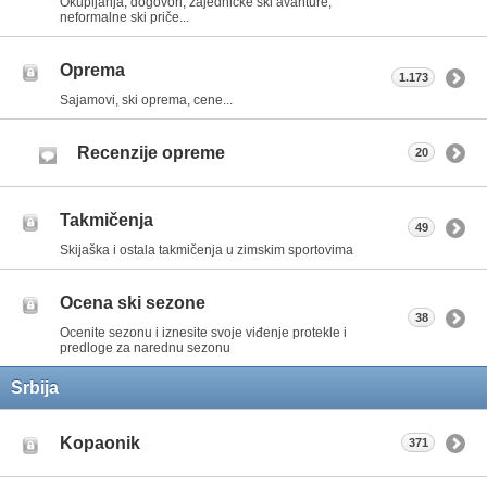
Okupljanja, dogovori, zajedničke ski avanture,
neformalne ski priče...
Oprema
1.173
Sajamovi, ski oprema, cene...
Recenzije opreme
20
Takmičenja
49
Skijaška i ostala takmičenja u zimskim sportovima
Ocena ski sezone
38
Ocenite sezonu i iznesite svoje viđenje protekle i
predloge za narednu sezonu
Srbija
Kopaonik
371