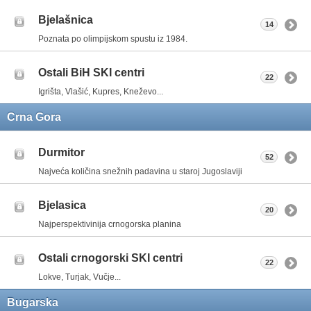
Bjelašnica
14
Poznata po olimpijskom spustu iz 1984.
Ostali BiH SKI centri
22
Igrišta, Vlašić, Kupres, Kneževo...
Crna Gora
Durmitor
52
Najveća količina snežnih padavina u staroj Jugoslaviji
Bjelasica
20
Najperspektivinija crnogorska planina
Ostali crnogorski SKI centri
22
Lokve, Turjak, Vučje...
Bugarska