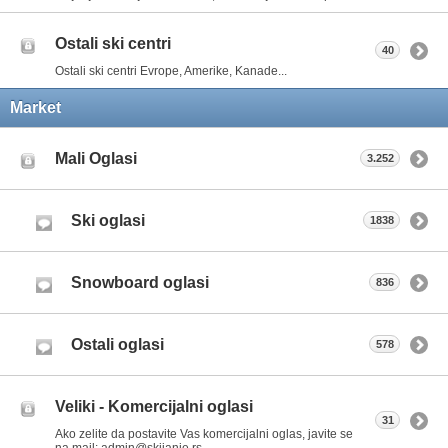
Ostali ski centri
40
Ostali ski centri Evrope, Amerike, Kanade...
Market
Mali Oglasi
3.252
Ski oglasi
1838
Snowboard oglasi
836
Ostali oglasi
578
Veliki - Komercijalni oglasi
31
Ako zelite da postavite Vas komercijalni oglas, javite se
na mail: admin@skijanje.rs