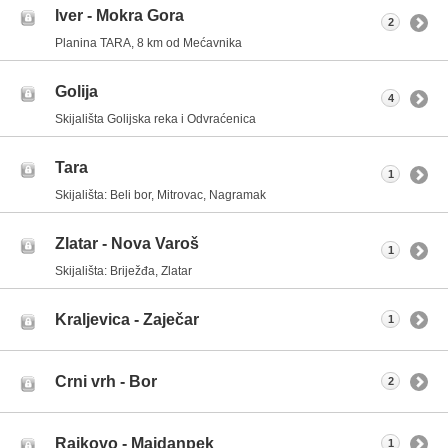
Iver - Mokra Gora
2
Planina TARA, 8 km od Mećavnika
Golija
4
Skijališta Golijska reka i Odvraćenica
Tara
1
Skijališta: Beli bor, Mitrovac, Nagramak
Zlatar - Nova Varoš
1
Skijališta: Briježđa, Zlatar
Kraljevica - Zaječar
1
Crni vrh - Bor
2
Rajkovo - Majdanpek
1