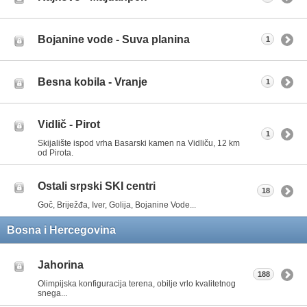
Bojanine vode - Suva planina
1
Besna kobila - Vranje
1
Vidlič - Pirot
1
Skijalište ispod vrha Basarski kamen na Vidliču, 12 km
od Pirota.
Ostali srpski SKI centri
18
Goč, Briježđa, Iver, Golija, Bojanine Vode...
Bosna i Hercegovina
Jahorina
188
Olimpijska konfiguracija terena, obilje vrlo kvalitetnog
snega...