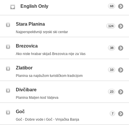
English Only
68
Stara Planina
124
Najperspektivniji srpski ski centar
Brezovica
38
Ako niste hrabar skijaš Brezovica nije za Vas
Zlatibor
10
Planina sa najdužom turističkom tradicijom
Divčibare
23
Planina Maljen kod Valjeva
Goč
7
Goč - Dobre vode i Goč - Vrnjačka Banja