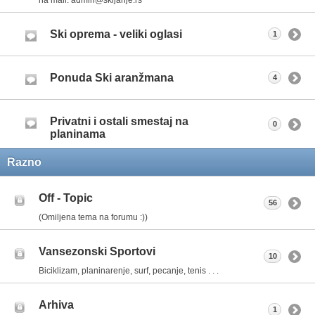
Ski oprema - veliki oglasi
1
Ponuda Ski aranžmana
4
Privatni i ostali smestaj na
0
planinama
Razno
Off - Topic
56
(Omiljena tema na forumu :))
Vansezonski Sportovi
10
Biciklizam, planinarenje, surf, pecanje, tenis . . .
Arhiva
1