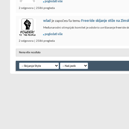
pogledati više
2 odgovora | 2586 pregleda
wlad
je započeo/la temu
Freeride skijanje stiže na Zims
Međunarodni olimpijski komitet je odobrio uvrštavanje freeride sk
pogledati više
2 odgovora | 2586 pregleda
Nema više rezultata