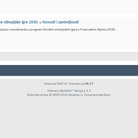
ke olimpijske igre 2030.
u
Novosti i zanimljivosti
ijanja i snowboarda u program Zimskih olimpijskih igara u Francuskim Alpima 2030....
Vreme je GMT +2. Trenutno je
08:27
.
Pokreće
vBulletin®
Verzija 4.2.2
Autorsko pravo © 2000-2026 Skijanje.rs. Sva prava zadržana.