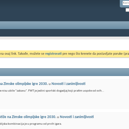
 na ovaj link. Takođe, možete se
registrovati
pre nego što krenete da postavljate poruke (pra
 na Zimske olimpijske igre 2030.
u
Novosti i zanimljivosti
 nisu ubile “zabavu”. FWT je jedini sportski dogadjaj koji pratim uopste od svih...
stiže na Zimske olimpijske igre 2030.
u
Novosti i zanimljivosti
dijska kombinacija je u programu od prvih igara.