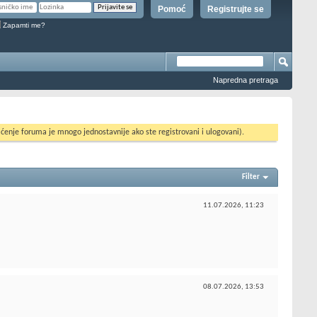
Pomoć
Registrujte se
Zapamti me?
Napredna pretraga
ćenje foruma je mnogo jednostavnije ako ste registrovani i ulogovani).
Filter
11.07.2026,
11:23
08.07.2026,
13:53