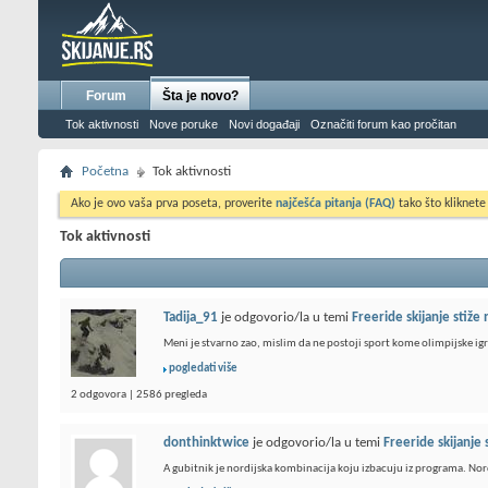
Forum
Šta je novo?
Tok aktivnosti
Nove poruke
Novi događaji
Označiti forum kao pročitan
Početna
Tok aktivnosti
Ako je ovo vaša prva poseta, proverite
najčešća pitanja (FAQ)
tako što kliknete
Tok aktivnosti
Tadija_91
je odgovorio/la u temi
Freeride skijanje stiže
Meni je stvarno zao, mislim da ne postoji sport kome olimpijske igre
pogledati više
2 odgovora | 2586 pregleda
donthinktwice
je odgovorio/la u temi
Freeride skijanje 
A gubitnik je nordijska kombinacija koju izbacuju iz programa. Nor