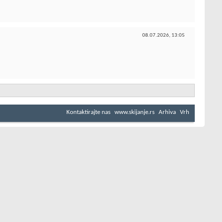
08.07.2026,
13:05
Kontaktirajte nas
www.skijanje.rs
Arhiva
Vrh