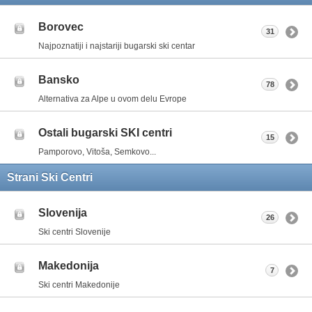
Borovec
31
Najpoznatiji i najstariji bugarski ski centar
Bansko
78
Alternativa za Alpe u ovom delu Evrope
Ostali bugarski SKI centri
15
Pamporovo, Vitoša, Semkovo...
Strani Ski Centri
Slovenija
26
Ski centri Slovenije
Makedonija
7
Ski centri Makedonije