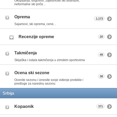
Okupljanja, dogovori, zajedničke ski avanture,
neformalne ski priče...
Oprema
1.173
Sajamovi, ski oprema, cene...
Recenzije opreme
20
Takmičenja
49
Skijaška i ostala takmičenja u zimskim sportovima
Ocena ski sezone
38
Ocenite sezonu i iznesite svoje viđenje protekle i
predloge za narednu sezonu
Srbija
Kopaonik
371