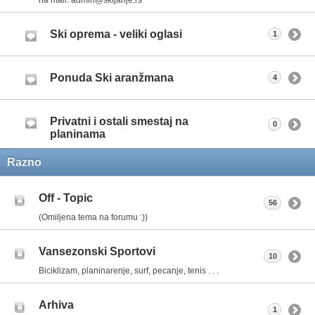
Ski oprema - veliki oglasi
1
Ponuda Ski aranžmana
4
Privatni i ostali smestaj na
0
planinama
Razno
Off - Topic
56
(Omiljena tema na forumu :))
Vansezonski Sportovi
10
Biciklizam, planinarenje, surf, pecanje, tenis . . .
Arhiva
1