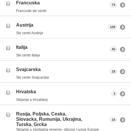
Francuska
74
Francuski ski centri
Austrija
108
Ski centri Austrije
Italija
45
Ski centri Italije
Svajcarska
18
Ski centri Svajcarske
Hrvatska
3
Skijanje u Hrvatskoj
Rusija, Poljska, Ceska,
Slovacka, Rumunija, Ukrajina,
16
Turska, Grcka
Skijanje u zemljama severne, istocne i juzne Evrope