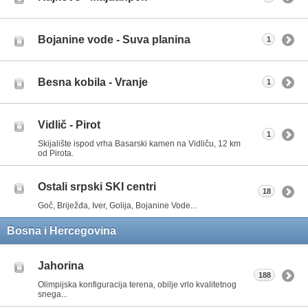
Bojanine vode - Suva planina
1
Besna kobila - Vranje
1
Vidlič - Pirot
1
Skijalište ispod vrha Basarski kamen na Vidliču, 12 km
od Pirota.
Ostali srpski SKI centri
18
Goč, Briježđa, Iver, Golija, Bojanine Vode...
Bosna i Hercegovina
Jahorina
188
Olimpijska konfiguracija terena, obilje vrlo kvalitetnog
snega...