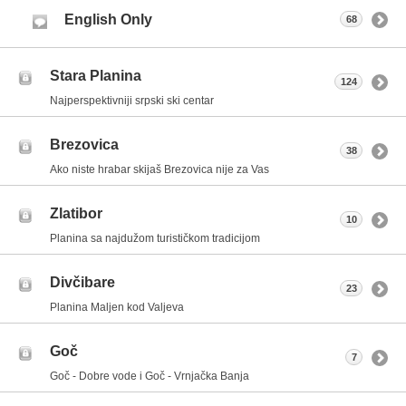
English Only
68
Stara Planina
124
Najperspektivniji srpski ski centar
Brezovica
38
Ako niste hrabar skijaš Brezovica nije za Vas
Zlatibor
10
Planina sa najdužom turističkom tradicijom
Divčibare
23
Planina Maljen kod Valjeva
Goč
7
Goč - Dobre vode i Goč - Vrnjačka Banja