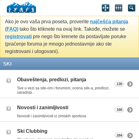
Ako je ovo vaša prva poseta, proverite
najčešća pitanja
(FAQ)
tako što kliknete na ovaj link. Takođe, možete se
registrovati
pre nego što krenete da postavljate poruke
(praćenje foruma je mnogo jednostavnije ako ste
registrovani i ulogovani).
SKI
Obaveštenja, predlozi, pitanja
130
Sve u vezi sa site-om i forumom, ocena site-a, predlozi,
saradnja...
Novosti i zanimljivosti
166
Novosti i zanimljivosti iz zimskih sportova
Ski Clubbing
284