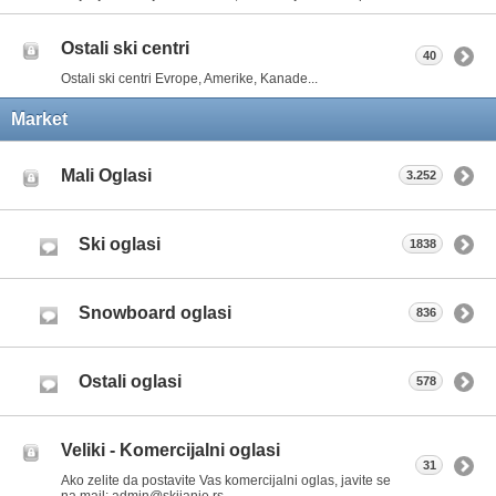
Ostali ski centri
40
Ostali ski centri Evrope, Amerike, Kanade...
Market
Mali Oglasi
3.252
Ski oglasi
1838
Snowboard oglasi
836
Ostali oglasi
578
Veliki - Komercijalni oglasi
31
Ako zelite da postavite Vas komercijalni oglas, javite se
na mail: admin@skijanje.rs