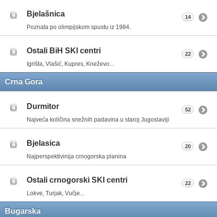
Bjelašnica
14
Poznata po olimpijskom spustu iz 1984.
Ostali BiH SKI centri
22
Igrišta, Vlašić, Kupres, Kneževo...
Crna Gora
Durmitor
52
Najveća količina snežnih padavina u staroj Jugoslaviji
Bjelasica
20
Najperspektivinija crnogorska planina
Ostali crnogorski SKI centri
22
Lokve, Turjak, Vučje...
Bugarska