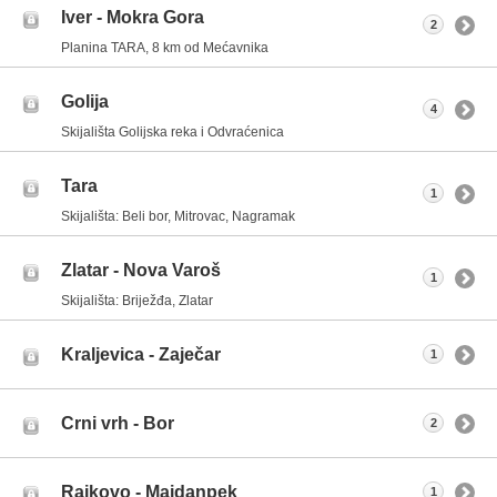
Iver - Mokra Gora
2
Planina TARA, 8 km od Mećavnika
Golija
4
Skijališta Golijska reka i Odvraćenica
Tara
1
Skijališta: Beli bor, Mitrovac, Nagramak
Zlatar - Nova Varoš
1
Skijališta: Briježđa, Zlatar
Kraljevica - Zaječar
1
Crni vrh - Bor
2
Rajkovo - Majdanpek
1