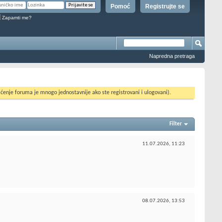
Pomoć
Registrujte se
Zapamti me?
Napredna pretraga
ćenje foruma je mnogo jednostavnije ako ste registrovani i ulogovani).
Filter
11.07.2026,
11:23
08.07.2026,
13:53