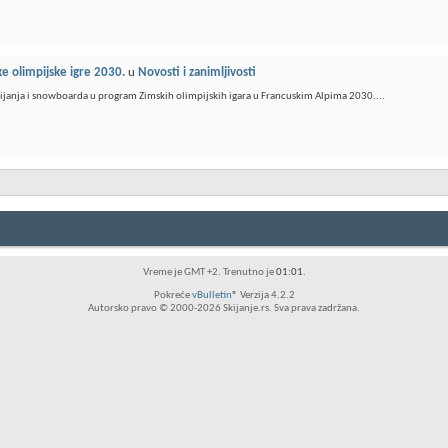
ke olimpijske igre 2030.
u
Novosti i zanimljivosti
ijanja i snowboarda u program Zimskih olimpijskih igara u Francuskim Alpima 2030....
Vreme je GMT +2. Trenutno je
01:01
.
Pokreće
vBulletin®
Verzija 4.2.2
Autorsko pravo © 2000-2026 Skijanje.rs. Sva prava zadržana.