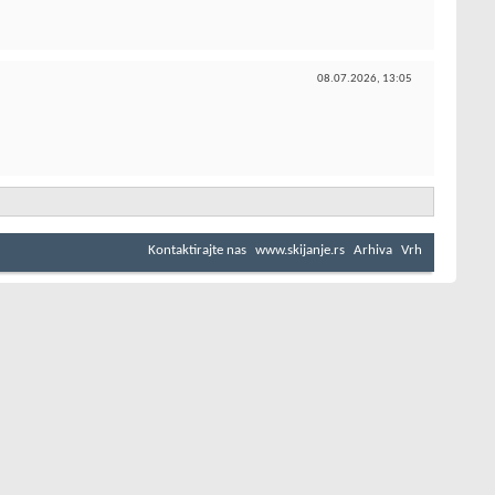
08.07.2026,
13:05
Kontaktirajte nas
www.skijanje.rs
Arhiva
Vrh