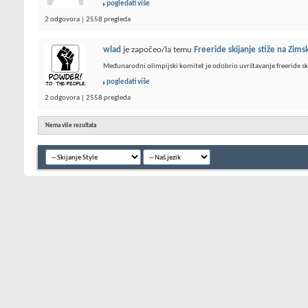
pogledati više
2 odgovora | 2558 pregleda
wlad
je započeo/la temu
Freeride skijanje stiže na Zims
Međunarodni olimpijski komitet je odobrio uvrštavanje freeride sk
pogledati više
2 odgovora | 2558 pregleda
Nema više rezultata