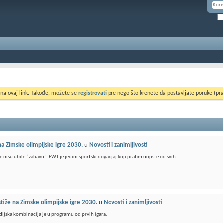
 na ovaj link. Takođe, možete se
registrovati
pre nego što krenete da postavljate poruke (pra
 na Zimske olimpijske igre 2030.
u
Novosti i zanimljivosti
 nisu ubile “zabavu”. FWT je jedini sportski dogadjaj koji pratim uopste od svih...
stiže na Zimske olimpijske igre 2030.
u
Novosti i zanimljivosti
dijska kombinacija je u programu od prvih igara.