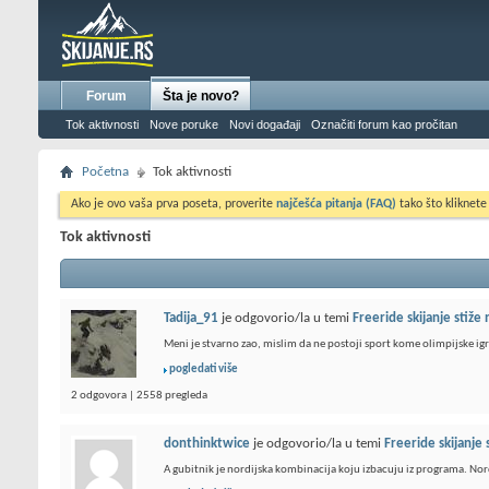
Forum
Šta je novo?
Tok aktivnosti
Nove poruke
Novi događaji
Označiti forum kao pročitan
Početna
Tok aktivnosti
Ako je ovo vaša prva poseta, proverite
najčešća pitanja (FAQ)
tako što kliknete
Tok aktivnosti
Tadija_91
je odgovorio/la u temi
Freeride skijanje stiže
Meni je stvarno zao, mislim da ne postoji sport kome olimpijske igre
pogledati više
2 odgovora | 2558 pregleda
donthinktwice
je odgovorio/la u temi
Freeride skijanje 
A gubitnik je nordijska kombinacija koju izbacuju iz programa. Nor