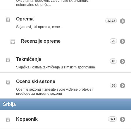
Okupljanja, dogovori, zajedničke ski avanture,
neformalne ski priče...
Oprema
1.173
Sajamovi, ski oprema, cene...
Recenzije opreme
20
Takmičenja
49
Skijaška i ostala takmičenja u zimskim sportovima
Ocena ski sezone
38
Ocenite sezonu i iznesite svoje viđenje protekle i
predloge za narednu sezonu
Srbija
Kopaonik
371