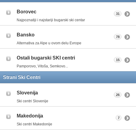
Borovec
31
Najpoznatiji i najstariji bugarski ski centar
Bansko
78
Alternativa za Alpe u ovom delu Evrope
Ostali bugarski SKI centri
15
Pamporovo, Vitoša, Semkovo...
Strani Ski Centri
Slovenija
26
Ski centri Slovenije
Makedonija
7
Ski centri Makedonije