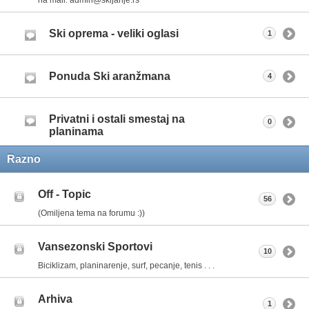
Ski oprema - veliki oglasi
1
Ponuda Ski aranžmana
4
Privatni i ostali smestaj na
0
planinama
Razno
Off - Topic
56
(Omiljena tema na forumu :))
Vansezonski Sportovi
10
Biciklizam, planinarenje, surf, pecanje, tenis . . .
Arhiva
1