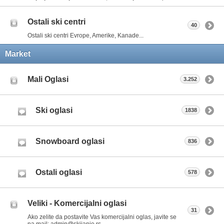
Ostali ski centri
40
Ostali ski centri Evrope, Amerike, Kanade...
Market
Mali Oglasi
3.252
Ski oglasi
1838
Snowboard oglasi
836
Ostali oglasi
578
Veliki - Komercijalni oglasi
31
Ako zelite da postavite Vas komercijalni oglas, javite se
na mail: admin@skijanje.rs