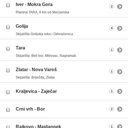
Iver - Mokra Gora
2
Planina TARA, 8 km od Mećavnika
Golija
4
Skijališta Golijska reka i Odvraćenica
Tara
1
Skijališta: Beli bor, Mitrovac, Nagramak
Zlatar - Nova Varoš
1
Skijališta: Briježđa, Zlatar
Kraljevica - Zaječar
1
Crni vrh - Bor
2
Rajkovo - Majdanpek
1