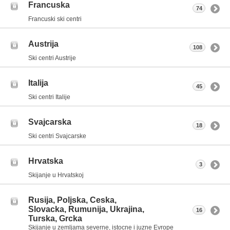
Francuska
74
Francuski ski centri
Austrija
108
Ski centri Austrije
Italija
45
Ski centri Italije
Svajcarska
18
Ski centri Svajcarske
Hrvatska
3
Skijanje u Hrvatskoj
Rusija, Poljska, Ceska,
Slovacka, Rumunija, Ukrajina,
16
Turska, Grcka
Skijanje u zemljama severne, istocne i juzne Evrope