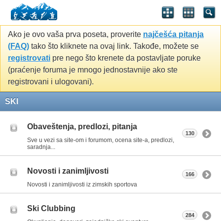
Ako je ovo vaša prva poseta, proverite
najčešća pitanja
(FAQ)
tako što kliknete na ovaj link. Takođe, možete se
registrovati
pre nego što krenete da postavljate poruke
(praćenje foruma je mnogo jednostavnije ako ste
registrovani i ulogovani).
SKI
Obaveštenja, predlozi, pitanja
130
Sve u vezi sa site-om i forumom, ocena site-a, predlozi,
saradnja...
Novosti i zanimljivosti
166
Novosti i zanimljivosti iz zimskih sportova
Ski Clubbing
284