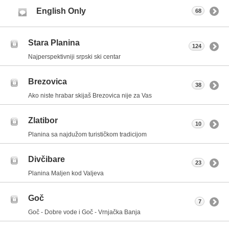
English Only
68
Stara Planina
124
Najperspektivniji srpski ski centar
Brezovica
38
Ako niste hrabar skijaš Brezovica nije za Vas
Zlatibor
10
Planina sa najdužom turističkom tradicijom
Divčibare
23
Planina Maljen kod Valjeva
Goč
7
Goč - Dobre vode i Goč - Vrnjačka Banja