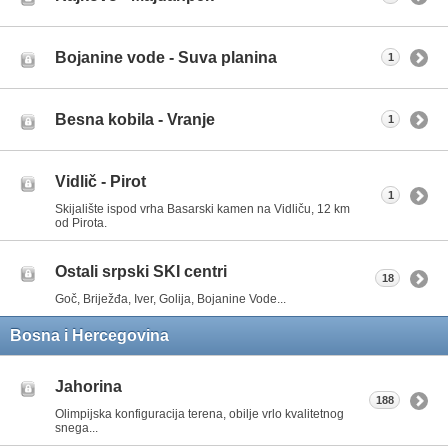
Bojanine vode - Suva planina
1
Besna kobila - Vranje
1
Vidlič - Pirot
1
Skijalište ispod vrha Basarski kamen na Vidliču, 12 km
od Pirota.
Ostali srpski SKI centri
18
Goč, Briježđa, Iver, Golija, Bojanine Vode...
Bosna i Hercegovina
Jahorina
188
Olimpijska konfiguracija terena, obilje vrlo kvalitetnog
snega...