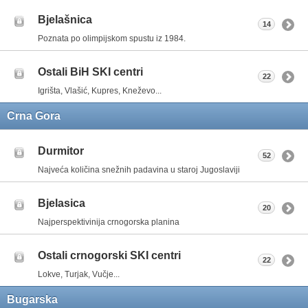
Bjelašnica
14
Poznata po olimpijskom spustu iz 1984.
Ostali BiH SKI centri
22
Igrišta, Vlašić, Kupres, Kneževo...
Crna Gora
Durmitor
52
Najveća količina snežnih padavina u staroj Jugoslaviji
Bjelasica
20
Najperspektivinija crnogorska planina
Ostali crnogorski SKI centri
22
Lokve, Turjak, Vučje...
Bugarska