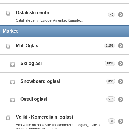
Ostali ski centri
40
Ostali ski centri Evrope, Amerike, Kanade...
Market
Mali Oglasi
3.252
Ski oglasi
1838
Snowboard oglasi
836
Ostali oglasi
578
Veliki - Komercijalni oglasi
31
Ako zelite da postavite Vas komercijalni oglas, javite se
na mail: admin@skijanje.rs