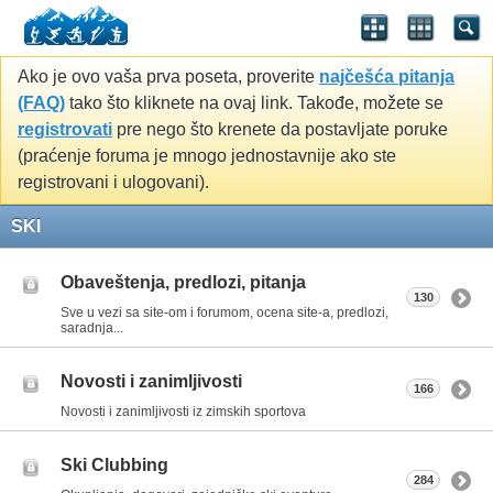
Ako je ovo vaša prva poseta, proverite
najčešća pitanja
(FAQ)
tako što kliknete na ovaj link. Takođe, možete se
registrovati
pre nego što krenete da postavljate poruke
(praćenje foruma je mnogo jednostavnije ako ste
registrovani i ulogovani).
SKI
Obaveštenja, predlozi, pitanja
130
Sve u vezi sa site-om i forumom, ocena site-a, predlozi,
saradnja...
Novosti i zanimljivosti
166
Novosti i zanimljivosti iz zimskih sportova
Ski Clubbing
284