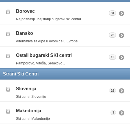
Borovec
31
Najpoznatiji i najstariji bugarski ski centar
Bansko
78
Alternativa za Alpe u ovom delu Evrope
Ostali bugarski SKI centri
15
Pamporovo, Vitoša, Semkovo...
Strani Ski Centri
Slovenija
26
Ski centri Slovenije
Makedonija
7
Ski centri Makedonije