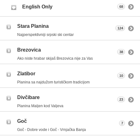
English Only
68
Stara Planina
124
Najperspektivniji srpski ski centar
Brezovica
38
Ako niste hrabar skijaš Brezovica nije za Vas
Zlatibor
10
Planina sa najdužom turističkom tradicijom
Divčibare
23
Planina Maljen kod Valjeva
Goč
7
Goč - Dobre vode i Goč - Vrnjačka Banja