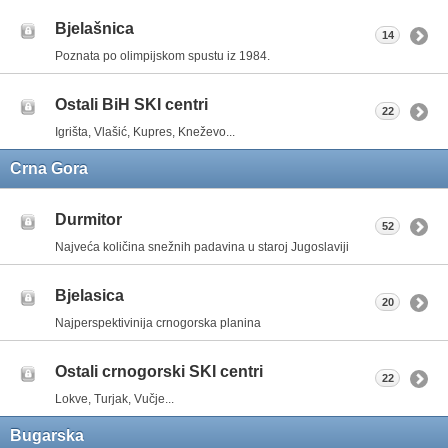
Bjelašnica
14
Poznata po olimpijskom spustu iz 1984.
Ostali BiH SKI centri
22
Igrišta, Vlašić, Kupres, Kneževo...
Crna Gora
Durmitor
52
Najveća količina snežnih padavina u staroj Jugoslaviji
Bjelasica
20
Najperspektivinija crnogorska planina
Ostali crnogorski SKI centri
22
Lokve, Turjak, Vučje...
Bugarska