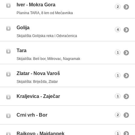
Iver - Mokra Gora
2
Planina TARA, 8 km od Mećavnika
Golija
4
Skijališta Golijska reka i Odvraćenica
Tara
1
Skijališta: Beli bor, Mitrovac, Nagramak
Zlatar - Nova Varoš
1
Skijališta: Briježđa, Zlatar
Kraljevica - Zaječar
1
Crni vrh - Bor
2
Rajkovo - Majdanpek
1