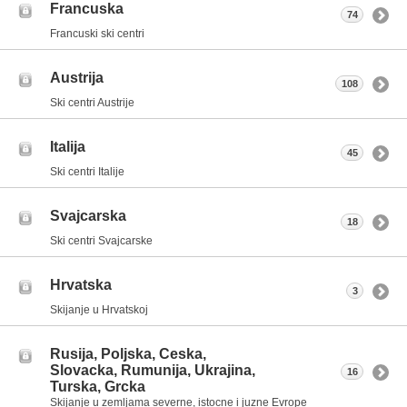
Francuska
74
Francuski ski centri
Austrija
108
Ski centri Austrije
Italija
45
Ski centri Italije
Svajcarska
18
Ski centri Svajcarske
Hrvatska
3
Skijanje u Hrvatskoj
Rusija, Poljska, Ceska,
Slovacka, Rumunija, Ukrajina,
16
Turska, Grcka
Skijanje u zemljama severne, istocne i juzne Evrope