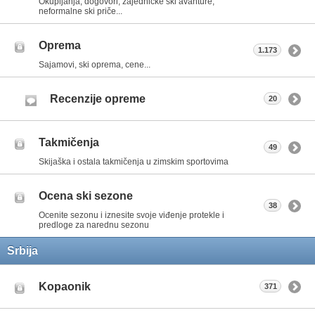
Okupljanja, dogovori, zajedničke ski avanture,
neformalne ski priče...
Oprema
1.173
Sajamovi, ski oprema, cene...
Recenzije opreme
20
Takmičenja
49
Skijaška i ostala takmičenja u zimskim sportovima
Ocena ski sezone
38
Ocenite sezonu i iznesite svoje viđenje protekle i
predloge za narednu sezonu
Srbija
Kopaonik
371