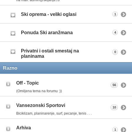
Ski oprema - veliki oglasi
1
Ponuda Ski aranžmana
4
Privatni i ostali smestaj na
0
planinama
Razno
Off - Topic
56
(Omiljena tema na forumu :))
Vansezonski Sportovi
10
Biciklizam, planinarenje, surf, pecanje, tenis . . .
Arhiva
1