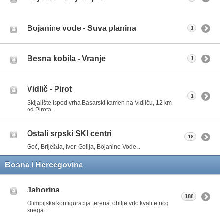
Bojanine vode - Suva planina
1
Besna kobila - Vranje
1
Vidlič - Pirot
1
Skijalište ispod vrha Basarski kamen na Vidliču, 12 km
od Pirota.
Ostali srpski SKI centri
18
Goč, Briježđa, Iver, Golija, Bojanine Vode...
Bosna i Hercegovina
Jahorina
188
Olimpijska konfiguracija terena, obilje vrlo kvalitetnog
snega...