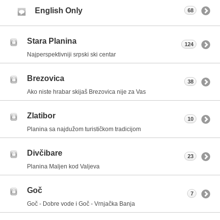
English Only
68
Stara Planina
124
Najperspektivniji srpski ski centar
Brezovica
38
Ako niste hrabar skijaš Brezovica nije za Vas
Zlatibor
10
Planina sa najdužom turističkom tradicijom
Divčibare
23
Planina Maljen kod Valjeva
Goč
7
Goč - Dobre vode i Goč - Vrnjačka Banja