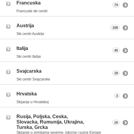
Francuska
74
Francuski ski centri
Austrija
108
Ski centri Austrije
Italija
45
Ski centri Italije
Svajcarska
18
Ski centri Svajcarske
Hrvatska
3
Skijanje u Hrvatskoj
Rusija, Poljska, Ceska,
Slovacka, Rumunija, Ukrajina,
16
Turska, Grcka
Skijanje u zemljama severne, istocne i juzne Evrope