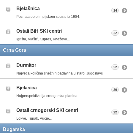
Bjelašnica
14
Poznata po olimpijskom spustu iz 1984.
Ostali BiH SKI centri
22
Igrišta, Vlašić, Kupres, Kneževo...
Crna Gora
Durmitor
52
Najveća količina snežnih padavina u staroj Jugoslaviji
Bjelasica
20
Najperspektivinija crnogorska planina
Ostali crnogorski SKI centri
22
Lokve, Turjak, Vučje...
Bugarska