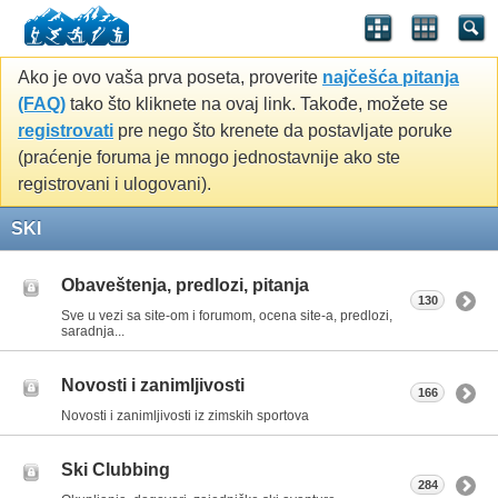
Ako je ovo vaša prva poseta, proverite
najčešća pitanja
(FAQ)
tako što kliknete na ovaj link. Takođe, možete se
registrovati
pre nego što krenete da postavljate poruke
(praćenje foruma je mnogo jednostavnije ako ste
registrovani i ulogovani).
SKI
Obaveštenja, predlozi, pitanja
130
Sve u vezi sa site-om i forumom, ocena site-a, predlozi,
saradnja...
Novosti i zanimljivosti
166
Novosti i zanimljivosti iz zimskih sportova
Ski Clubbing
284