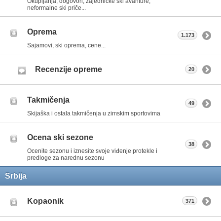
Okupljanja, dogovori, zajedničke ski avanture,
neformalne ski priče...
Oprema
1.173
Sajamovi, ski oprema, cene...
Recenzije opreme
20
Takmičenja
49
Skijaška i ostala takmičenja u zimskim sportovima
Ocena ski sezone
38
Ocenite sezonu i iznesite svoje viđenje protekle i
predloge za narednu sezonu
Srbija
Kopaonik
371