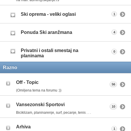
Ski oprema - veliki oglasi
1
Ponuda Ski aranžmana
4
Privatni i ostali smestaj na
0
planinama
Razno
Off - Topic
56
(Omiljena tema na forumu :))
Vansezonski Sportovi
10
Biciklizam, planinarenje, surf, pecanje, tenis . . .
Arhiva
1