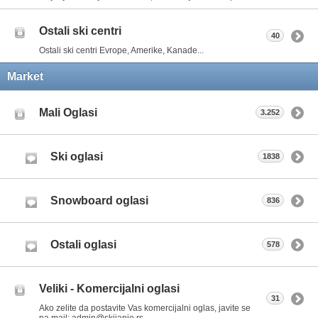
Ostali ski centri
40
Ostali ski centri Evrope, Amerike, Kanade...
Market
Mali Oglasi
3.252
Ski oglasi
1838
Snowboard oglasi
836
Ostali oglasi
578
Veliki - Komercijalni oglasi
31
Ako zelite da postavite Vas komercijalni oglas, javite se
na mail: admin@skijanje.rs