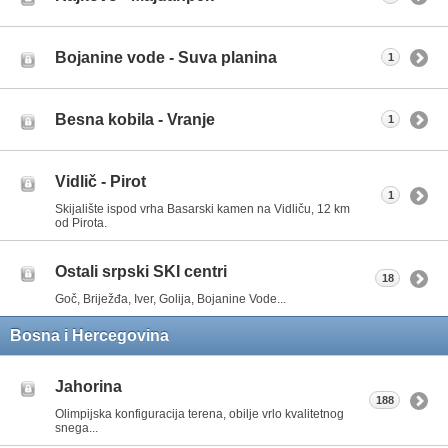
Bojanine vode - Suva planina
1
Besna kobila - Vranje
1
Vidlič - Pirot
1
Skijalište ispod vrha Basarski kamen na Vidliču, 12 km
od Pirota.
Ostali srpski SKI centri
18
Goč, Briježđa, Iver, Golija, Bojanine Vode...
Bosna i Hercegovina
Jahorina
188
Olimpijska konfiguracija terena, obilje vrlo kvalitetnog
snega...