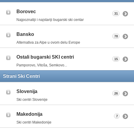
Borovec
31
Najpoznatiji i najstariji bugarski ski centar
Bansko
78
Alternativa za Alpe u ovom delu Evrope
Ostali bugarski SKI centri
15
Pamporovo, Vitoša, Semkovo...
Strani Ski Centri
Slovenija
26
Ski centri Slovenije
Makedonija
7
Ski centri Makedonije