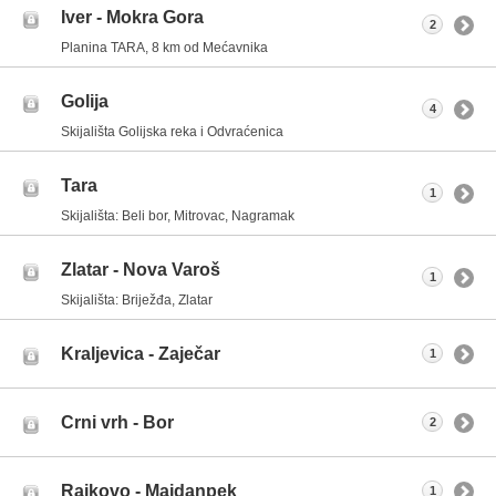
Iver - Mokra Gora
2
Planina TARA, 8 km od Mećavnika
Golija
4
Skijališta Golijska reka i Odvraćenica
Tara
1
Skijališta: Beli bor, Mitrovac, Nagramak
Zlatar - Nova Varoš
1
Skijališta: Briježđa, Zlatar
Kraljevica - Zaječar
1
Crni vrh - Bor
2
Rajkovo - Majdanpek
1