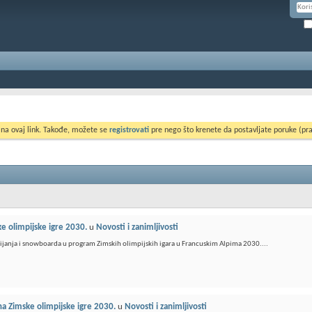
 na ovaj link. Takođe, možete se
registrovati
pre nego što krenete da postavljate poruke (pra
ke olimpijske igre 2030.
u
Novosti i zanimljivosti
ijanja i snowboarda u program Zimskih olimpijskih igara u Francuskim Alpima 2030....
 na Zimske olimpijske igre 2030.
u
Novosti i zanimljivosti