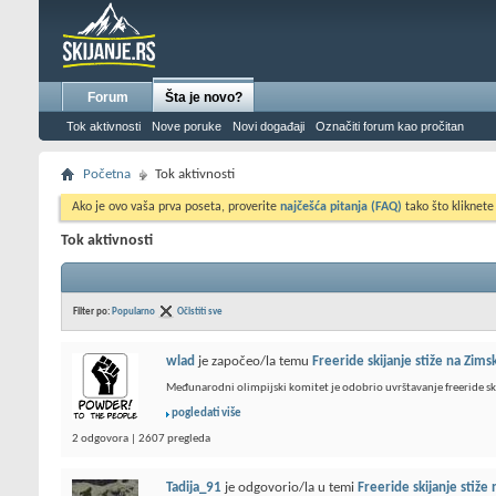
Forum
Šta je novo?
Tok aktivnosti
Nove poruke
Novi događaji
Označiti forum kao pročitan
Početna
Tok aktivnosti
Ako je ovo vaša prva poseta, proverite
najčešća pitanja (FAQ)
tako što kliknete
Tok aktivnosti
Filter po:
Popularno
Očistiti sve
wlad
je započeo/la temu
Freeride skijanje stiže na Zims
Međunarodni olimpijski komitet je odobrio uvrštavanje freeride sk
pogledati više
2 odgovora | 2607 pregleda
Tadija_91
je odgovorio/la u temi
Freeride skijanje stiže