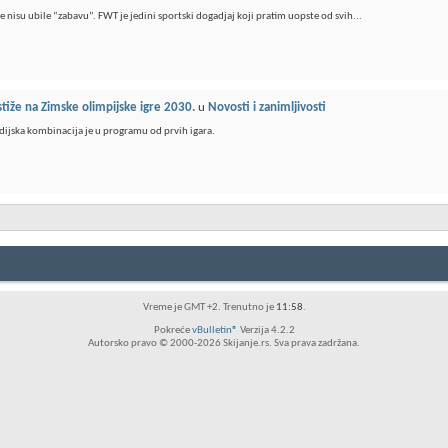
 nisu ubile “zabavu”. FWT je jedini sportski dogadjaj koji pratim uopste od svih...
stiže na Zimske olimpijske igre 2030.
u
Novosti i zanimljivosti
dijska kombinacija je u programu od prvih igara.
Vreme je GMT +2. Trenutno je
11:58
.
Pokreće
vBulletin®
Verzija 4.2.2
Autorsko pravo © 2000-2026 Skijanje.rs. Sva prava zadržana.