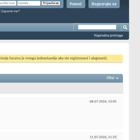
Pomoć
Registrujte se
Zapamti me?
Napredna pretraga
ćenje foruma je mnogo jednostavnije ako ste registrovani i ulogovani).
Filter
08.07.2026,
13:05
11.07.2026,
11:23