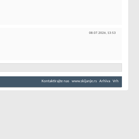
08.07.2026,
13:53
Kontaktirajte nas
www.skijanje.rs
Arhiva
Vrh