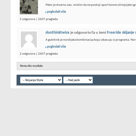
Meni je stvarno zao, mislim da ne postoji sport kome olimpijske igre
pogledati više
2 odgovora | 2607 pregleda
donthinktwice
je odgovorio/la u temi
Freeride skijanje 
A gubitnik je nordijska kombinacija koju izbacuju iz programa. Nor
pogledati više
2 odgovora | 2607 pregleda
Nema više rezultata