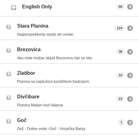
English Only
68
Stara Planina
124
Najperspektivniji srpski ski centar
Brezovica
38
Ako niste hrabar skijaš Brezovica nije za Vas
Zlatibor
10
Planina sa najdužom turističkom tradicijom
Divčibare
23
Planina Maljen kod Valjeva
Goč
7
Goč - Dobre vode i Goč - Vrnjačka Banja