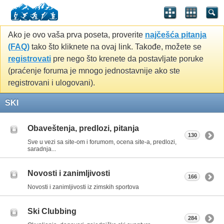
Ako je ovo vaša prva poseta, proverite
najčešća pitanja
(FAQ)
tako što kliknete na ovaj link. Takođe, možete se
registrovati
pre nego što krenete da postavljate poruke
(praćenje foruma je mnogo jednostavnije ako ste
registrovani i ulogovani).
SKI
Obaveštenja, predlozi, pitanja
130
Sve u vezi sa site-om i forumom, ocena site-a, predlozi,
saradnja...
Novosti i zanimljivosti
166
Novosti i zanimljivosti iz zimskih sportova
Ski Clubbing
284