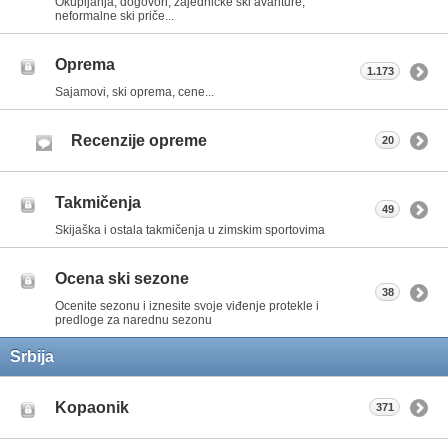
Okupljanja, dogovori, zajedničke ski avanture,
neformalne ski priče...
Oprema
1.173
Sajamovi, ski oprema, cene...
Recenzije opreme
20
Takmičenja
49
Skijaška i ostala takmičenja u zimskim sportovima
Ocena ski sezone
38
Ocenite sezonu i iznesite svoje viđenje protekle i
predloge za narednu sezonu
Srbija
Kopaonik
371