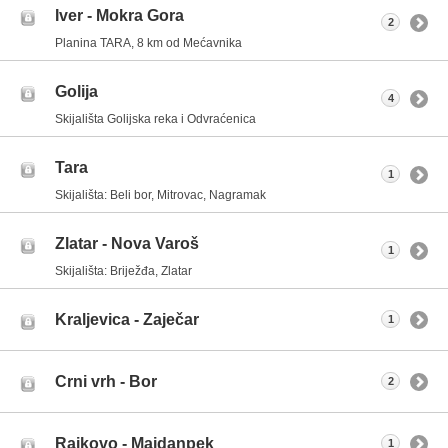
Iver - Mokra Gora
2
Planina TARA, 8 km od Mećavnika
Golija
4
Skijališta Golijska reka i Odvraćenica
Tara
1
Skijališta: Beli bor, Mitrovac, Nagramak
Zlatar - Nova Varoš
1
Skijališta: Briježđa, Zlatar
Kraljevica - Zaječar
1
Crni vrh - Bor
2
Rajkovo - Majdanpek
1