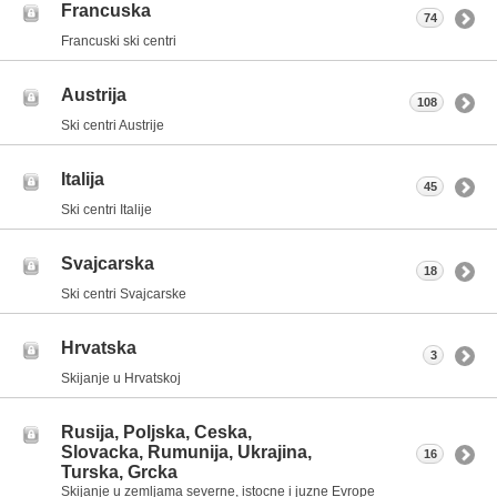
Francuska
74
Francuski ski centri
Austrija
108
Ski centri Austrije
Italija
45
Ski centri Italije
Svajcarska
18
Ski centri Svajcarske
Hrvatska
3
Skijanje u Hrvatskoj
Rusija, Poljska, Ceska,
Slovacka, Rumunija, Ukrajina,
16
Turska, Grcka
Skijanje u zemljama severne, istocne i juzne Evrope