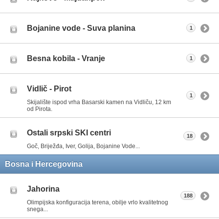
Bojanine vode - Suva planina
1
Besna kobila - Vranje
1
Vidlič - Pirot
1
Skijalište ispod vrha Basarski kamen na Vidliču, 12 km
od Pirota.
Ostali srpski SKI centri
18
Goč, Briježđa, Iver, Golija, Bojanine Vode...
Bosna i Hercegovina
Jahorina
188
Olimpijska konfiguracija terena, obilje vrlo kvalitetnog
snega...