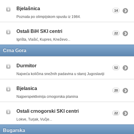
Bjelašnica
14
Poznata po olimpijskom spustu iz 1984.
Ostali BiH SKI centri
22
Igrišta, Vlašić, Kupres, Kneževo...
Crna Gora
Durmitor
52
Najveća količina snežnih padavina u staroj Jugoslaviji
Bjelasica
20
Najperspektivinija crnogorska planina
Ostali crnogorski SKI centri
22
Lokve, Turjak, Vučje...
Bugarska