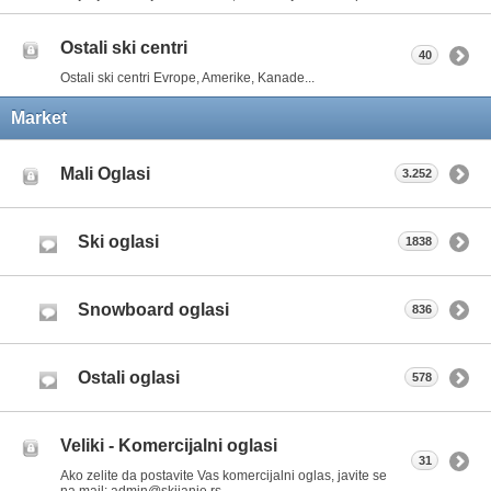
Ostali ski centri
40
Ostali ski centri Evrope, Amerike, Kanade...
Market
Mali Oglasi
3.252
Ski oglasi
1838
Snowboard oglasi
836
Ostali oglasi
578
Veliki - Komercijalni oglasi
31
Ako zelite da postavite Vas komercijalni oglas, javite se
na mail: admin@skijanje.rs