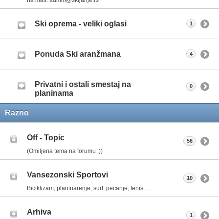
Ski oprema - veliki oglasi
1
Ponuda Ski aranžmana
4
Privatni i ostali smestaj na
0
planinama
Razno
Off - Topic
56
(Omiljena tema na forumu :))
Vansezonski Sportovi
10
Biciklizam, planinarenje, surf, pecanje, tenis . . .
Arhiva
1