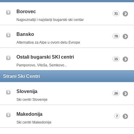
Borovec
31
Najpoznatiji i najstariji bugarski ski centar
Bansko
78
Alternativa za Alpe u ovom delu Evrope
Ostali bugarski SKI centri
15
Pamporovo, Vitoša, Semkovo...
Strani Ski Centri
Slovenija
26
Ski centri Slovenije
Makedonija
7
Ski centri Makedonije