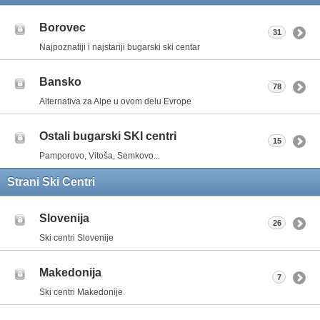
Borovec
31
Najpoznatiji i najstariji bugarski ski centar
Bansko
78
Alternativa za Alpe u ovom delu Evrope
Ostali bugarski SKI centri
15
Pamporovo, Vitoša, Semkovo...
Strani Ski Centri
Slovenija
26
Ski centri Slovenije
Makedonija
7
Ski centri Makedonije