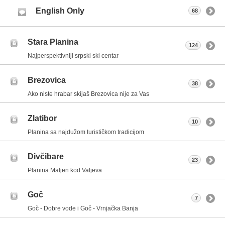
English Only
68
Stara Planina
124
Najperspektivniji srpski ski centar
Brezovica
38
Ako niste hrabar skijaš Brezovica nije za Vas
Zlatibor
10
Planina sa najdužom turističkom tradicijom
Divčibare
23
Planina Maljen kod Valjeva
Goč
7
Goč - Dobre vode i Goč - Vrnjačka Banja