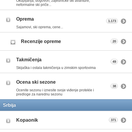
Okupljanja, dogovori, zajedničke ski avanture,
neformalne ski priče...
Oprema
1.173
Sajamovi, ski oprema, cene...
Recenzije opreme
20
Takmičenja
49
Skijaška i ostala takmičenja u zimskim sportovima
Ocena ski sezone
38
Ocenite sezonu i iznesite svoje viđenje protekle i
predloge za narednu sezonu
Srbija
Kopaonik
371