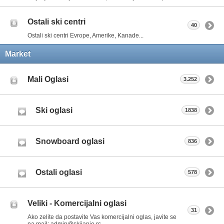
Ostali ski centri
40
Ostali ski centri Evrope, Amerike, Kanade...
Market
Mali Oglasi
3.252
Ski oglasi
1838
Snowboard oglasi
836
Ostali oglasi
578
Veliki - Komercijalni oglasi
31
Ako zelite da postavite Vas komercijalni oglas, javite se
na mail: admin@skijanje.rs