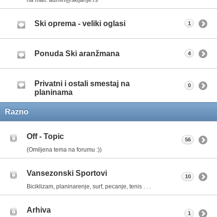
Ski oprema - veliki oglasi
1
Ponuda Ski aranžmana
4
Privatni i ostali smestaj na
0
planinama
Razno
Off - Topic
56
(Omiljena tema na forumu :))
Vansezonski Sportovi
10
Biciklizam, planinarenje, surf, pecanje, tenis . . .
Arhiva
1