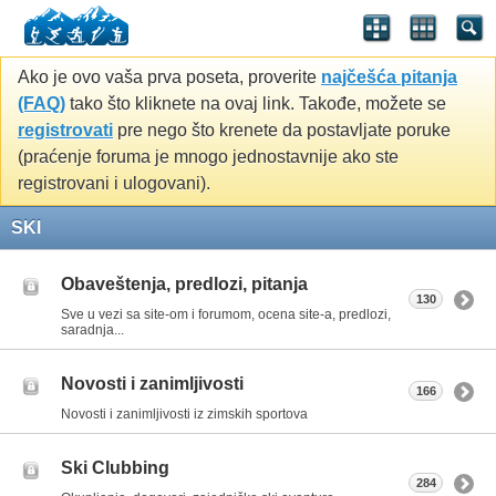
Ako je ovo vaša prva poseta, proverite
najčešća pitanja
(FAQ)
tako što kliknete na ovaj link. Takođe, možete se
registrovati
pre nego što krenete da postavljate poruke
(praćenje foruma je mnogo jednostavnije ako ste
registrovani i ulogovani).
SKI
Obaveštenja, predlozi, pitanja
130
Sve u vezi sa site-om i forumom, ocena site-a, predlozi,
saradnja...
Novosti i zanimljivosti
166
Novosti i zanimljivosti iz zimskih sportova
Ski Clubbing
284