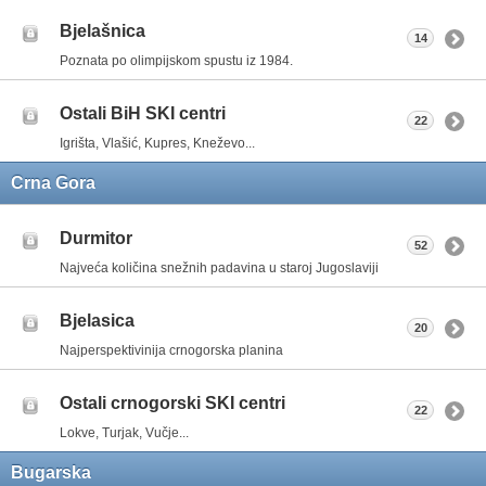
Bjelašnica
14
Poznata po olimpijskom spustu iz 1984.
Ostali BiH SKI centri
22
Igrišta, Vlašić, Kupres, Kneževo...
Crna Gora
Durmitor
52
Najveća količina snežnih padavina u staroj Jugoslaviji
Bjelasica
20
Najperspektivinija crnogorska planina
Ostali crnogorski SKI centri
22
Lokve, Turjak, Vučje...
Bugarska