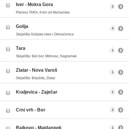
Iver - Mokra Gora
2
Planina TARA, 8 km od Mećavnika
Golija
4
Skijališta Golijska reka i Odvraćenica
Tara
1
Skijališta: Beli bor, Mitrovac, Nagramak
Zlatar - Nova Varoš
1
Skijališta: Briježđa, Zlatar
Kraljevica - Zaječar
1
Crni vrh - Bor
2
Rajkovo - Majdanpek
1