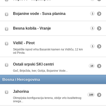
Bojanine vode - Suva planina
1
Besna kobila - Vranje
1
Vidlič - Pirot
1
Skijalište ispod vrha Basarski kamen na Vidliču, 12 km
od Pirota.
Ostali srpski SKI centri
18
Goč, Briježđa, Iver, Golija, Bojanine Vode...
Bosna i Hercegovina
Jahorina
188
Olimpijska konfiguracija terena, obilje vrlo kvalitetnog
snega...