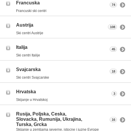
Francuska
74
Francuski ski centri
Austrija
108
Ski centri Austrije
Italija
45
Ski centri Italije
Svajcarska
18
Ski centri Svajcarske
Hrvatska
3
Skijanje u Hrvatskoj
Rusija, Poljska, Ceska,
Slovacka, Rumunija, Ukrajina,
16
Turska, Grcka
Skijanje u zemljama severne, istocne i juzne Evrope